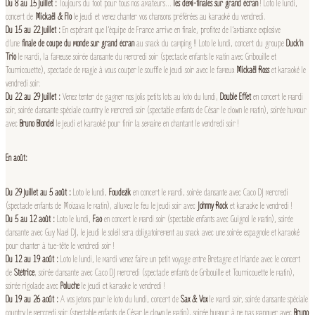
Du 8 au 15 juillet :
Toujours du foot pour tous nos amateurs…
les demi-finales sur grand écran
! Loto le lundi,
concert de
Mickaël & Flo
le jeudi et venez chanter vos chansons préférées au karaoké du vendredi.
Du 15 au 22 juillet :
En espérant que l’équipe de France arrive en finale, profitez de l’ambiance explosive
d’une
finale de coupe du monde sur grand écran
au snack du camping !! Loto le lundi, concert du groupe
Duck’n
Trio
le mardi, la fameuse soirée dansante du mercredi soir (spectacle enfants le matin avec Gribouille et
Tournicouette), spectacle de magie à vous couper le souffle le jeudi soir avec le fameux
Mickaël Ross
et karaoké le
vendredi soir.
Du 22 au 29 juillet :
Venez tenter de gagner nos jolis petits lots au loto du lundi,
Double Effet
en concert le mardi
soir, soirée dansante spéciale country le mercredi soir (spectable enfants de César le clown le matin), soirée humour
avec
Bruno Blondel
le jeudi et karaoké pour finir la semaine en chantant le vendredi soir !
En août:
Du 29 juillet au 5 août :
Loto le lundi,
Foudezik
en concert le mardi, soirée dansante avec Caco DJ mercredi
(spectacle enfants de Moizava le matin), allumez le feu le jeudi soir avec
Johnny Rock
et karaoke le vendredi !
Du 5 au 12 août :
Loto le lundi,
Fao
en concert le mardi soir (spectable enfants avec Guignol le matin), soirée
dansante avec Guy Nael DJ, le jeudi le soleil sera obligatoirement au snack avec une soirée espagnole et karaoké
pour chanter à tue-tête le vendredi soir !
Du 12 au 19 août :
Loto le lundi, le mardi venez faire un petit voyage entre Bretagne et Irlande avec le concert
de
Stétrice
, soirée dansante avec Caco DJ mercredi (spectacle enfants de Gribouille et Tournicouette le matin),
soirée rigolade avec
Poluche
le jeudi et karaoke le vendredi !
Du 19 au 26 août :
A vos jetons pour le loto du lundi, concert de
Sax & Vox
le mardi soir, soirée dansante spéciale
country le mercredi soir (spectable enfants de César le clown le matin), soirée humour à ne pas manquer avec
Bruno