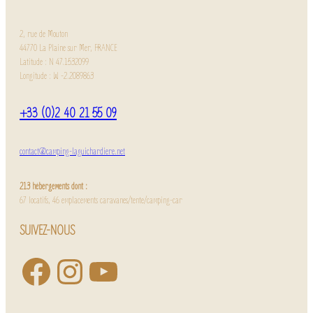
2, rue de Mouton
44770 La Plaine sur Mer, FRANCE
Latitude : N 47.1532099
Longitude : W -2.2089863
+33 (0)2 40 21 55 09
contact@camping-laguichardiere.net
213 hébergements dont :
67 locatifs, 46 emplacements caravanes/tente/camping-car
SUIVEZ-NOUS