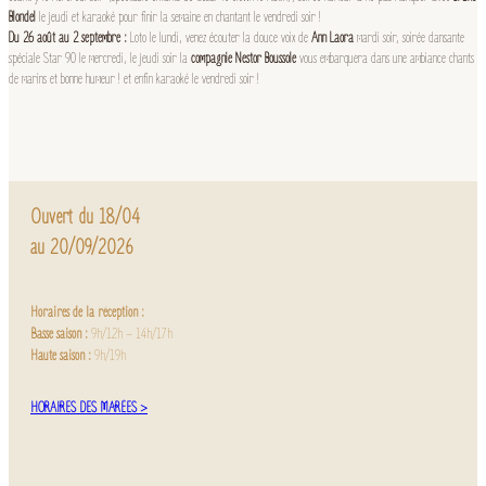
Blondel
le jeudi et karaoké pour finir la semaine en chantant le vendredi soir !
Du 26 août au 2 septembre :
Loto le lundi, venez écouter la douce voix de
Ann Laora
mardi soir, soirée dansante
spéciale Star 90 le mercredi, le jeudi soir la
compagnie Nestor Boussole
vous embarquera dans une ambiance chants
de marins et bonne humeur ! et enfin karaoké le vendredi soir !
Ouvert du 18/04
au 20/09/2026
Horaires de la réception :
Basse saison :
9h/12h – 14h/17h
Haute saison :
9h/19h
HORAIRES DES MARÉES >