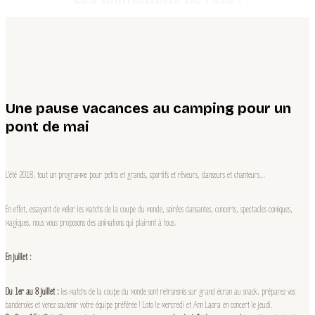
Une pause vacances au camping pour un
pont de mai
L’été 2018, tout un programme pour petits et grands, sportifs et rêveurs, danseurs et chanteurs…
En effet, essayant de méler les matchs de la coupe du monde, soirées dansantes, concerts, spectacles comiques,
magiques, nous vous proposons des animations qui plairont à tous.
En juillet :
Du 1er au 8 juillet :
les matchs de la coupe du monde sont retransmis sur grand écran au snack, préparez vos
banderoles et venez soutenir votre équipe préférée ! Loto le mercredi et Ann Laora en concert le jeudi.