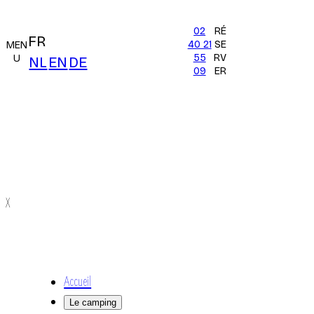
02
RÉ
FR
40 21
SE
MEN
55
RV
U
NL
EN
DE
09
ER
X
Accueil
Le camping