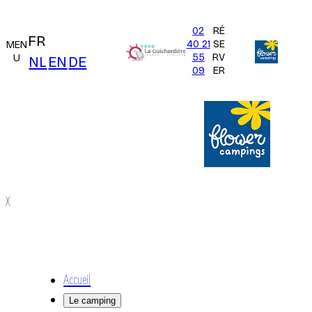
02
RÉ
FR
40 21
SE
MEN
55
RV
U
NL
EN
DE
09
ER
X
Accueil
Le camping