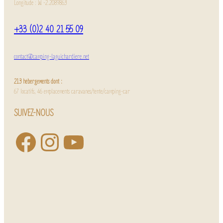
Longitude : W -2.2089863
+33 (0)2 40 21 55 09
contact@camping-laguichardiere.net
213 hébergements dont :
67 locatifs, 46 emplacements caravanes/tente/camping-car
SUIVEZ-NOUS