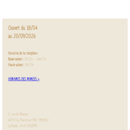
Ouvert du 18/04
au 20/09/2026
Horaires de la réception :
Basse saison :
9h/12h – 14h/17h
Haute saison :
9h/19h
HORAIRES DES MARÉES >
2, rue de Mouton
44770 La Plaine sur Mer, FRANCE
Latitude : N 47.1532099