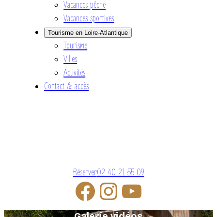
Vacances pêche
Vacances sportives
Tourisme en Loire-Atlantique
Tourisme
Villes
Activités
Contact & accès
Réserver
02 40 21 55 09
Galerie vidéos