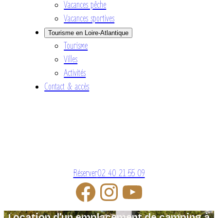
Vacances pêche
Vacances sportives
Tourisme en Loire-Atlantique
Tourisme
Villes
Activités
Contact & accès
Réserver
02 40 21 55 09
Location d’un emplacement de camping à