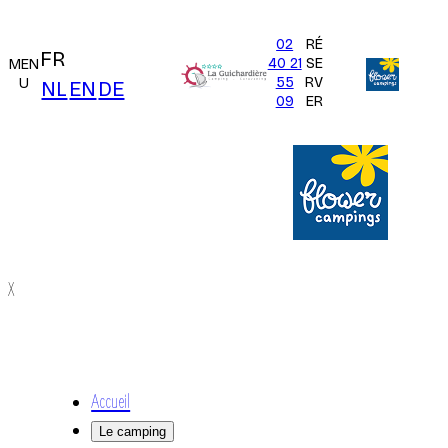
02
RÉ
FR
40 21
SE
MEN
55
RV
U
NL
EN
DE
09
ER
X
Accueil
Le camping