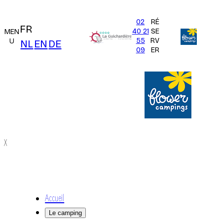
02
RÉ
FR
40 21
SE
MEN
55
RV
U
NL
EN
DE
09
ER
X
Accueil
Le camping