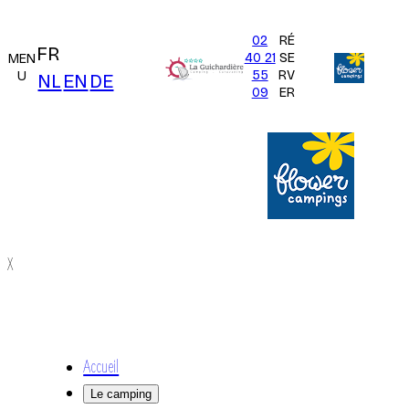
02
RÉ
FR
40 21
SE
MEN
55
RV
U
NL
EN
DE
09
ER
X
Accueil
Le camping