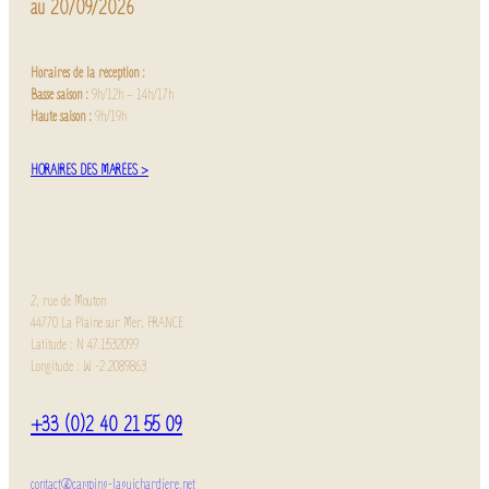
au 20/09/2026
Horaires de la réception :
Basse saison :
9h/12h – 14h/17h
Haute saison :
9h/19h
HORAIRES DES MARÉES >
2, rue de Mouton
44770 La Plaine sur Mer, FRANCE
Latitude : N 47.1532099
Longitude : W -2.2089863
+33 (0)2 40 21 55 09
contact@camping-laguichardiere.net