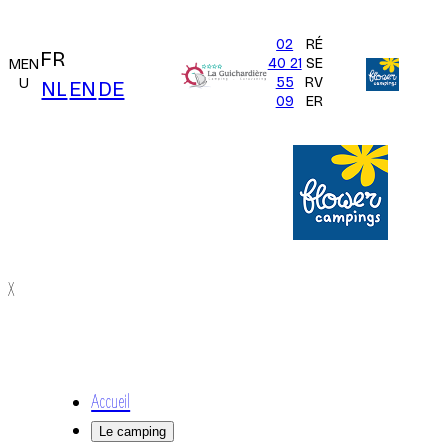
02
RÉ
FR
40 21
SE
MEN
55
RV
U
NL
EN
DE
09
ER
X
Accueil
Le camping