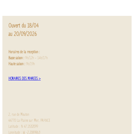
Ouvert du 18/04
au 20/09/2026
Horaires de la réception :
Basse saison :
9h/12h – 14h/17h
Haute saison :
9h/19h
HORAIRES DES MARÉES >
2, rue de Mouton
44770 La Plaine sur Mer, FRANCE
Latitude : N 47.1532099
Longitude : W -2.2089863