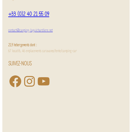
+33 (0)2 40 21 55 09
contact@camping-laguichardiere.net
213 hébergements dont :
67 locatifs, 46 emplacements caravanes/tente/camping-car
SUIVEZ-NOUS