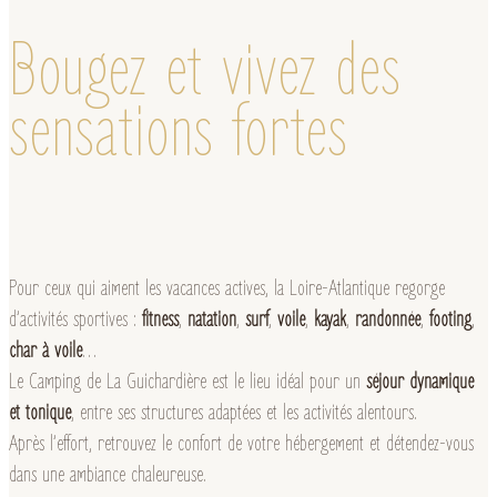
Bougez et vivez des
sensations fortes
Pour ceux qui aiment les vacances actives, la Loire-Atlantique regorge
d’activités sportives :
fitness
,
natation
,
surf
,
voile
,
kayak
,
randonnée
,
footing
,
char à voile
…
Le Camping de La Guichardière est le lieu idéal pour un
séjour dynamique
et tonique
, entre ses structures adaptées et les activités alentours.
Après l’effort, retrouvez le confort de votre hébergement et détendez-vous
dans une ambiance chaleureuse.