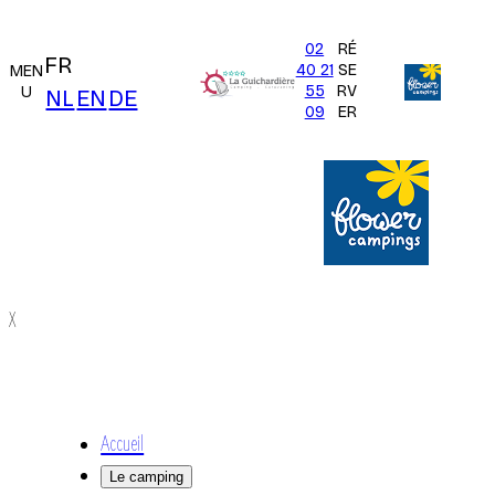
02
RÉ
FR
40 21
SE
MEN
55
RV
U
NL
EN
DE
09
ER
X
Accueil
Le camping