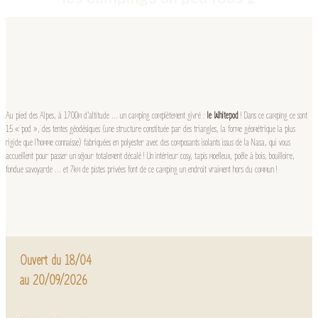
Au pied des Alpes, à 1700m d’altitude … un camping complètement givré :
le Whitepod
! Dans ce camping ce sont
15 « pod », des tentes géodésiques (une structure constituée par des triangles, la forme géométrique la plus
rigide que l’homme connaisse) fabriquées en polyester avec des composants isolants issus de la Nasa, qui vous
accueillent pour passer un séjour totalement décalé ! Un intérieur cosy, tapis moelleux, poêle à bois, bouilloire,
fondue savoyarde … et 7km de pistes privées font de ce camping un endroit vraiment hors du commun !
Ouvert du 18/04
au 20/09/2026