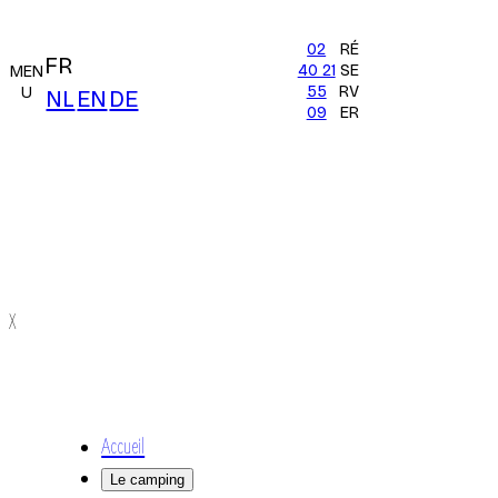
02
RÉ
FR
40 21
SE
MEN
55
RV
U
NL
EN
DE
09
ER
X
Accueil
Le camping