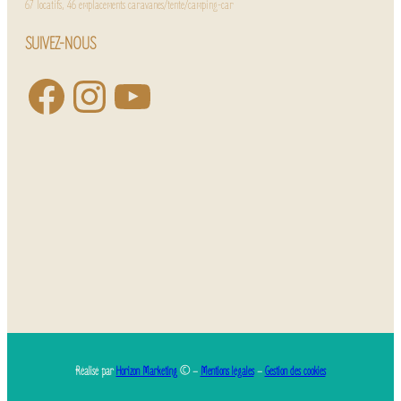
67 locatifs, 46 emplacements caravanes/tente/camping-car
SUIVEZ-NOUS
Réalisé par
Horizon Marketing
© –
Mentions légales
–
Gestion des cookies