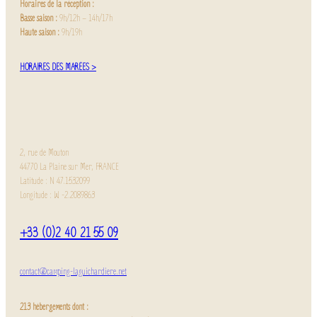
Horaires de la réception :
Basse saison :
9h/12h – 14h/17h
Haute saison :
9h/19h
HORAIRES DES MARÉES >
2, rue de Mouton
44770 La Plaine sur Mer, FRANCE
Latitude : N 47.1532099
Longitude : W -2.2089863
+33 (0)2 40 21 55 09
contact@camping-laguichardiere.net
213 hébergements dont :