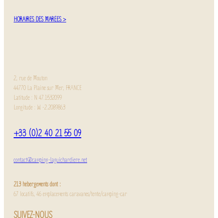
HORAIRES DES MARÉES >
2, rue de Mouton
44770 La Plaine sur Mer, FRANCE
Latitude : N 47.1532099
Longitude : W -2.2089863
+33 (0)2 40 21 55 09
contact@camping-laguichardiere.net
213 hébergements dont :
67 locatifs, 46 emplacements caravanes/tente/camping-car
SUIVEZ-NOUS