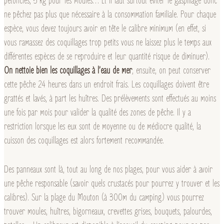
pétoncles, 5 kg pour les moules… Et il faut surtout éviter le gaspillage donc
ne pêchez pas plus que nécessaire à la consommation familiale. Pour chaque
espèce, vous devez toujours avoir en tête le calibre minimum (en effet, si
vous ramassez des coquillages trop petits vous ne laissez plus le temps aux
différentes espèces de se reproduire et leur quantité risque de diminuer).
On nettoie bien les coquillages à l’eau de mer
, ensuite, on peut conserver
cette pêche 24 heures dans un endroit frais. Les coquillages doivent être
grattés et lavés, à part les huîtres. Des prélèvements sont effectués au moins
une fois par mois pour valider la qualité des zones de pêche. Il y a
restriction lorsque les eux sont de moyenne ou de médiocre qualité, la
cuisson des coquillages est alors fortement recommandée.
Des panneaux sont là, tout au long de nos plages, pour vous aider à avoir
une pêche responsable (savoir quels crustacés pour pourrez y trouver et les
calibres). Sur la plage du Mouton (à 300m du camping) vous pourrez
trouver moules, huîtres, bigorneaux, crevettes grises, bouquets, palourdes,