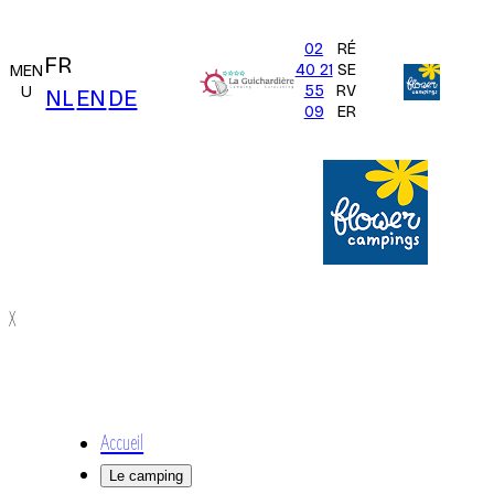
02
RÉ
FR
40 21
SE
MEN
55
RV
U
NL
EN
DE
09
ER
X
Accueil
Le camping