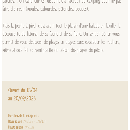
patelles… Un calibreur est disponible à l’accueil du camping pour ne pas
faire d’erreur (moules, palourdes, pétoncles, coques).
Mais la pêche à pied, c’est avant tout le plaisir d’une balade en famille, la
découverte du littoral, de sa faune et de sa flore. Un sentier côtier vous
permet de vous déplacer de plages en plages sans escalader les rochers,
même si cela fait souvent partie du plaisir des plages de pêche.
Ouvert du 18/04
au 20/09/2026
Horaires de la réception :
Basse saison :
9h/12h – 14h/17h
Haute saison :
9h/19h