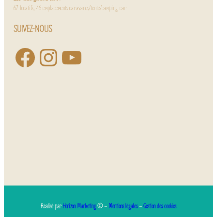
67 locatifs, 46 emplacements caravanes/tente/camping-car
SUIVEZ-NOUS
Réalisé par
Horizon Marketing
© –
Mentions légales
–
Gestion des cookies