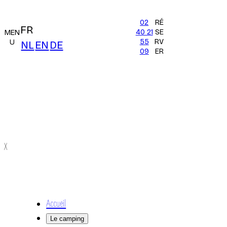
02
RÉ
FR
40 21
SE
MEN
55
RV
U
NL
EN
DE
09
ER
X
Accueil
Le camping