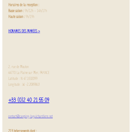
Horaires de la réception :
Basse saison :
9h/12h – 14h/17h
Haute saison :
9h/19h
HORAIRES DES MARÉES >
2, rue de Mouton
44770 La Plaine sur Mer, FRANCE
Latitude : N 47.1532099
Longitude : W -2.2089863
+33 (0)2 40 21 55 09
contact@camping-laguichardiere.net
213 hébergements dont :