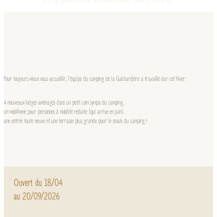
Pour toujours mieux vous accueillir, l’équipe du camping de la Guichardière a travaillé dur cet hiver :
4 nouveaux lodges aménagés dans un petit coin sympa du camping,
un mobilhome pour personnes à mobilité réduite (qui arrive en juin),
une entrée toute neuve et une terrasse plus grande pour le snack du camping !
Ouvert du 18/04
au 20/09/2026