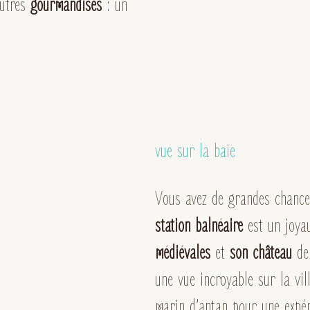
autres
gourmandises
: un
vue sur la baie
Vous avez de grandes chance
station balnéaire
est un joya
médiévales
et
son château
de
une vue incroyable sur la vil
marin d’antan pour une expér