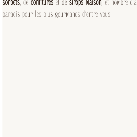
sorbets
, de
confitures
et de
sirops maison
, et nombre d’
paradis pour les plus gourmands d’entre vous.