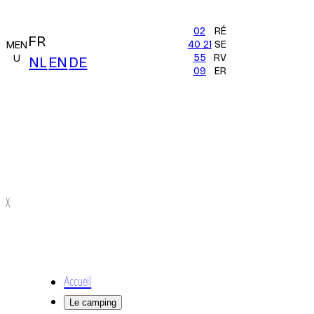
02
RÉ
FR
40 21
SE
MEN
55
RV
U
NL
EN
DE
09
ER
X
Accueil
Le camping