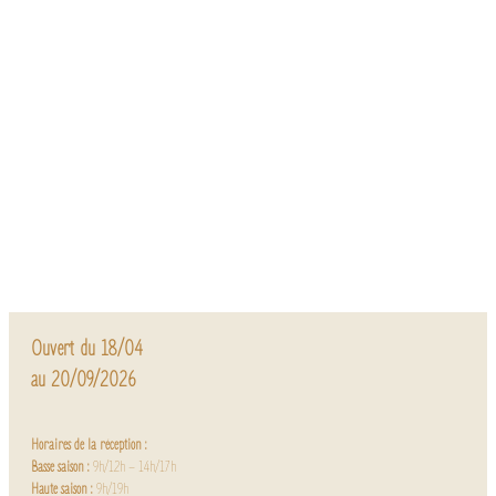
Ouvert du 18/04
au 20/09/2026
Horaires de la réception :
Basse saison :
9h/12h – 14h/17h
Haute saison :
9h/19h