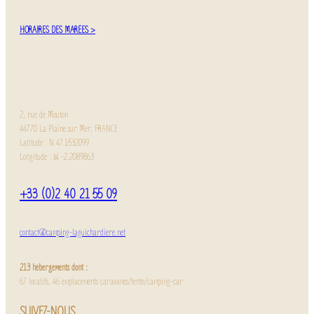
HORAIRES DES MARÉES >
2, rue de Mouton
44770 La Plaine sur Mer, FRANCE
Latitude : N 47.1532099
Longitude : W -2.2089863
+33 (0)2 40 21 55 09
contact@camping-laguichardiere.net
213 hébergements dont :
67 locatifs, 46 emplacements caravanes/tente/camping-car
SUIVEZ-NOUS