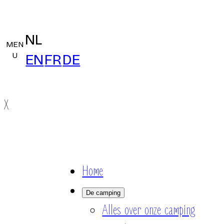
NL
MEN
U
EN
FR
DE
X
Home
De camping
Alles over onze camping