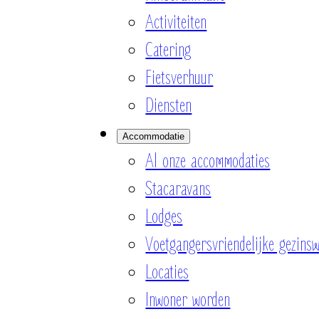
Activiteiten
Catering
Fietsverhuur
Diensten
Accommodatie
Al onze accommodaties
Stacaravans
Lodges
Voetgangersvriendelijke gezinsw
Locaties
Inwoner worden