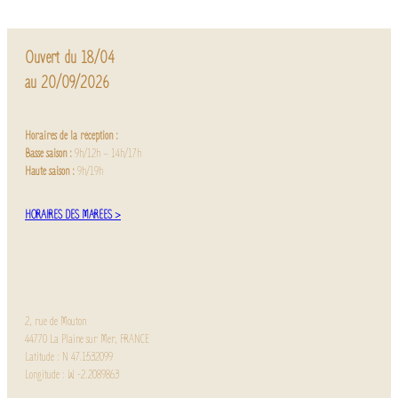
Ouvert du 18/04
au 20/09/2026
Horaires de la réception :
Basse saison :
9h/12h – 14h/17h
Haute saison :
9h/19h
HORAIRES DES MARÉES >
2, rue de Mouton
44770 La Plaine sur Mer, FRANCE
Latitude : N 47.1532099
Longitude : W -2.2089863