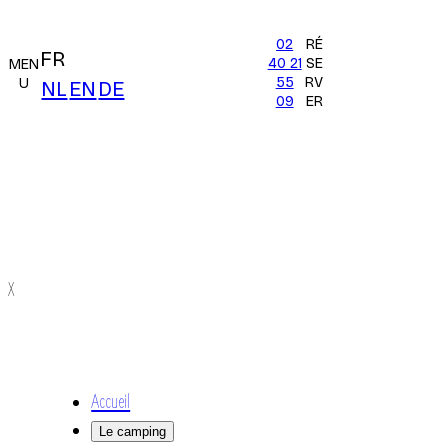
02
RÉ
FR
40 21
SE
MEN
55
RV
U
NL
EN
DE
09
ER
X
Accueil
Le camping