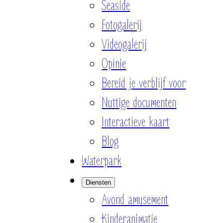
Seaside
Fotogalerij
Videogalerij
Opinie
Bereid je verblijf voor
Nuttige documenten
Interactieve kaart
Blog
Waterpark
Diensten
Avond amusement
Kinderanimatie