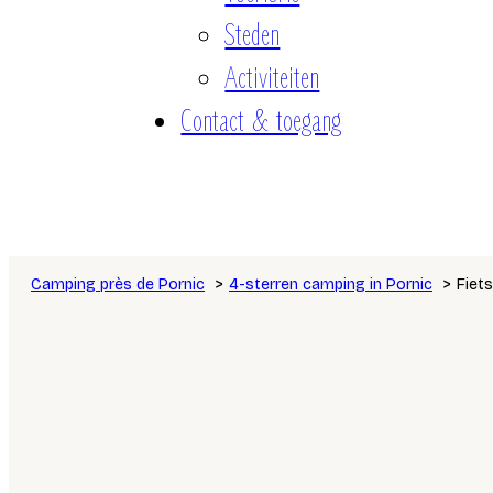
Steden
Activiteiten
Contact & toegang
Camping près de Pornic
4-sterren camping in Pornic
Fiets