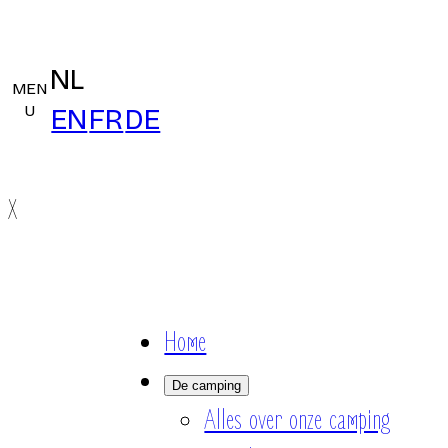
NL
MEN
U
EN
FR
DE
X
Home
De camping
Alles over onze camping