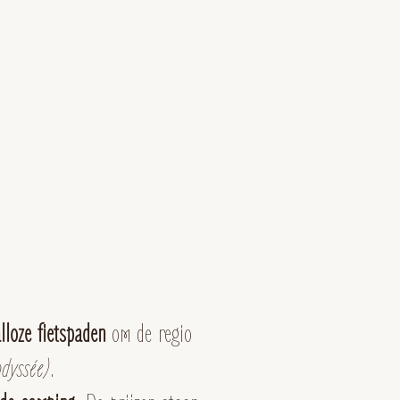
alloze fietspaden
om de regio
dyssée)
.