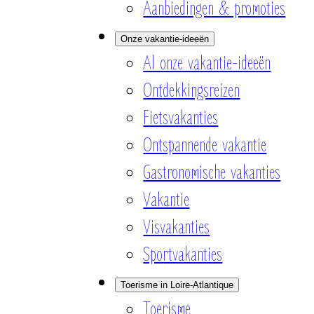
Aanbiedingen & promoties
Onze vakantie-ideeën
Al onze vakantie-ideeën
Ontdekkingsreizen
Fietsvakanties
Ontspannende vakantie
Gastronomische vakanties
Vakantie
Visvakanties
Sportvakanties
Toerisme in Loire-Atlantique
Toerisme