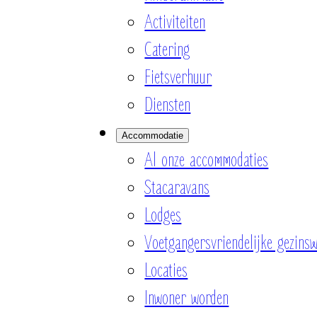
Activiteiten
Catering
Fietsverhuur
Diensten
Accommodatie
Al onze accommodaties
Stacaravans
Lodges
Voetgangersvriendelijke gezinsw
Locaties
Inwoner worden