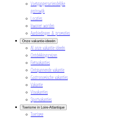
Voetgangersvriendelijke
gezinswijk
Locaties
Inwoner worden
Aanbiedingen & promoties
Onze vakantie-ideeën
Al onze vakantie-ideeën
Ontdekkingsreizen
Fietsvakanties
Ontspannende vakantie
Gastronomische vakanties
Vakantie
Visvakanties
Sportvakanties
Toerisme in Loire-Atlantique
Toerisme