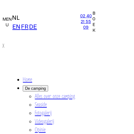
B
02 40
NL
O
MEN
21 55
E
U
EN
FR
DE
09
K
X
Home
De camping
Alles over onze camping
Seaside
Fotogalerij
Videogalerij
Opinie