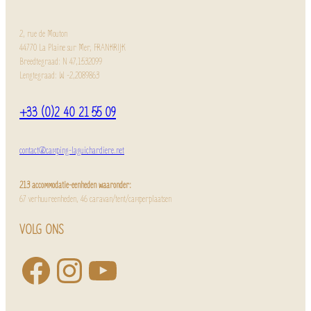
2, rue de Mouton
44770 La Plaine sur Mer, FRANKRIJK
Breedtegraad: N 47,1532099
Lengtegraad: W -2,2089863
+33 (0)2 40 21 55 09
contact@camping-laguichardiere.net
213 accommodatie-eenheden waaronder:
67 verhuureenheden, 46 caravan/tent/camperplaatsen
VOLG ONS