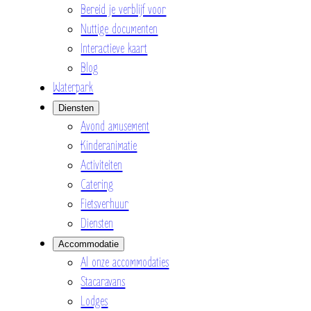
Bereid je verblijf voor
Nuttige documenten
Interactieve kaart
Blog
Waterpark
Diensten
Avond amusement
Kinderanimatie
Activiteiten
Catering
Fietsverhuur
Diensten
Accommodatie
Al onze accommodaties
Stacaravans
Lodges