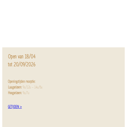
Open van 18/04
tot 20/09/2026
Openingstijden receptie:
Laagseizoen:
9u/12u – 14u/5u
Hoogseizoen:
9u/7u
GETIJDEN >