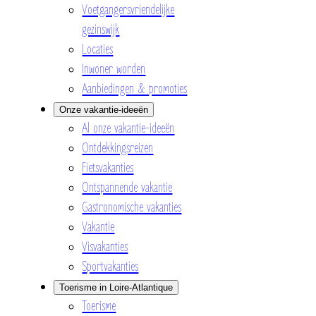
Voetgangersvriendelijke
gezinswijk
Locaties
Inwoner worden
Aanbiedingen & promoties
Onze vakantie-ideeën
Al onze vakantie-ideeën
Ontdekkingsreizen
Fietsvakanties
Ontspannende vakantie
Gastronomische vakanties
Vakantie
Visvakanties
Sportvakanties
Toerisme in Loire-Atlantique
Toerisme