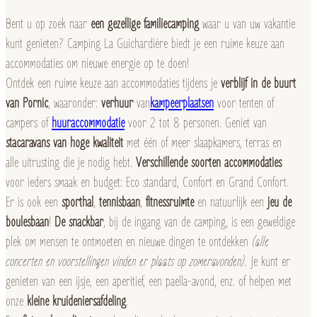
Bent u op zoek naar
een gezellige familiecamping
waar u van uw vakantie
kunt genieten? Camping La Guichardière biedt je een ruime keuze aan
accommodaties om nieuwe energie op te doen!
Ontdek een ruime keuze aan accommodaties tijdens je
verblijf in de buurt
van Pornic
, waaronder:
verhuur
van
kampeerplaatsen
voor tenten of
campers of
huuraccommodatie
voor 2 tot 8 personen. Geniet van
stacaravans van hoge kwaliteit
met één of meer slaapkamers, terras en
alle uitrusting die je nodig hebt.
Verschillende soorten accommodaties
voor ieders smaak en budget: Eco standard, Confort en Grand Confort.
Er is ook een
sporthal
,
tennisbaan
,
fitnessruimte
en natuurlijk een
jeu de
boulesbaan
!
De snackbar
, bij de ingang van de camping, is een geweldige
plek om mensen te ontmoeten en nieuwe dingen te ontdekken
(alle
concerten en voorstellingen vinden er plaats op zomeravonden).
Je kunt er
genieten van een ijsje, een aperitief, een paella-avond, enz. of helpen met
onze
kleine kruideniersafdeling
.