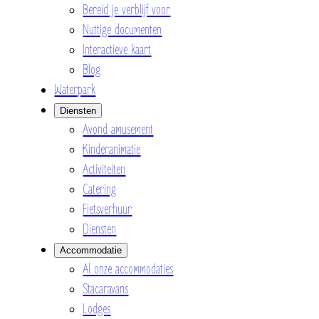
Bereid je verblijf voor
Nuttige documenten
Interactieve kaart
Blog
Waterpark
Diensten
Avond amusement
Kinderanimatie
Activiteiten
Catering
Fietsverhuur
Diensten
Accommodatie
Al onze accommodaties
Stacaravans
Lodges