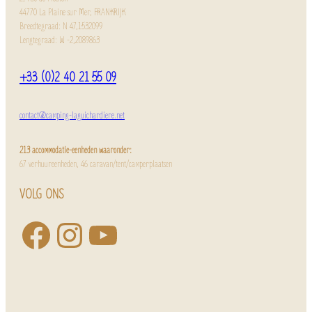
44770 La Plaine sur Mer, FRANKRIJK
Breedtegraad: N 47,1532099
Lengtegraad: W -2,2089863
+33 (0)2 40 21 55 09
contact@camping-laguichardiere.net
213 accommodatie-eenheden waaronder:
67 verhuureenheden, 46 caravan/tent/camperplaatsen
VOLG ONS