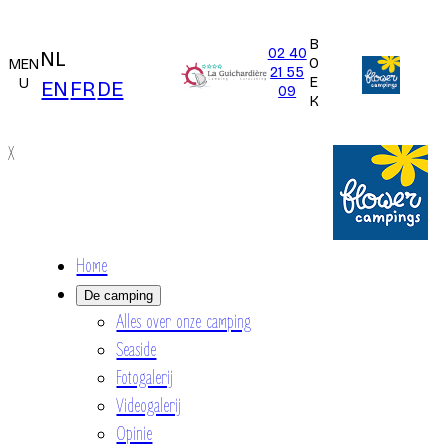
B
02 40
NL
O
MEN
21 55
E
U
EN
FR
DE
09
K
X
Home
De camping
Alles over onze camping
Seaside
Fotogalerij
Videogalerij
Opinie