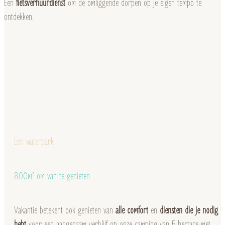
Een
fietsverhuurdienst
om de omliggende dorpen op je eigen tempo te
ontdekken.
Een waterpark
800m² om van te genieten
Vakantie betekent ook genieten van
alle comfort
en
diensten die je nodig
hebt
voor een aangenaam verblijf op onze camping van 5 hectare met