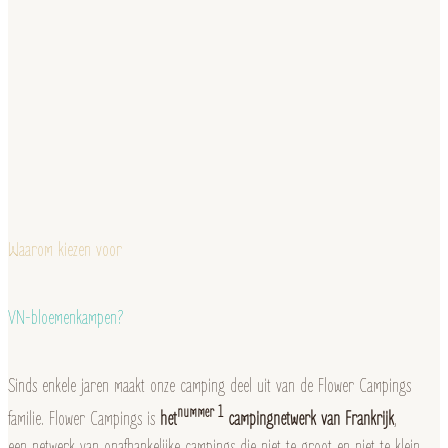
Waarom kiezen voor
VN-bloemenkampen?
Sinds enkele jaren maakt onze camping deel uit van de Flower Campings
nummer 1
familie. Flower Campings is
het
campingnetwerk van Frankrijk
,
een netwerk van onafhankelijke campings die niet te groot en niet te klein