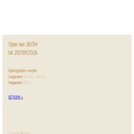
Open van 18/04
tot 20/09/2026
Openingstijden receptie:
Laagseizoen:
9u/12u – 14u/5u
Hoogseizoen:
9u/7u
GETIJDEN >
2, rue de Mouton