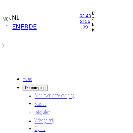
B
02 40
NL
O
MEN
21 55
E
U
EN
FR
DE
09
K
X
Home
De camping
Alles over onze camping
Seaside
Fotogalerij
Videogalerij
Opinie