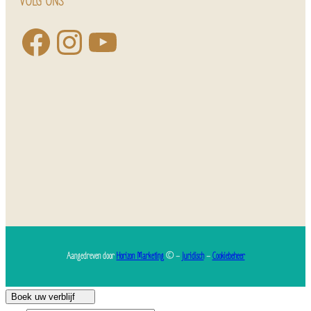
VOLG ONS
Aangedreven door
Horizon Marketing
© –
Juridisch
–
Cookiebeheer
Boek uw verblijf