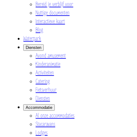
Bereid je verblijf voor
Nuttige documenten
Interactieve kaart
Blog
Waterpark
Diensten
Avond amusement
Kinderanimatie
Activiteiten
Catering
Fietsverhuur
Diensten
Accommodatie
Al onze accommodaties
Stacaravans
Lodges