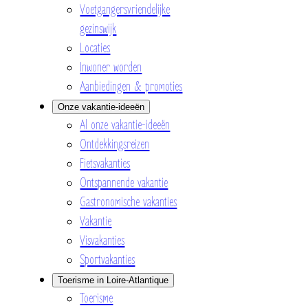
Voetgangersvriendelijke
gezinswijk
Locaties
Inwoner worden
Aanbiedingen & promoties
Onze vakantie-ideeën
Al onze vakantie-ideeën
Ontdekkingsreizen
Fietsvakanties
Ontspannende vakantie
Gastronomische vakanties
Vakantie
Visvakanties
Sportvakanties
Toerisme in Loire-Atlantique
Toerisme