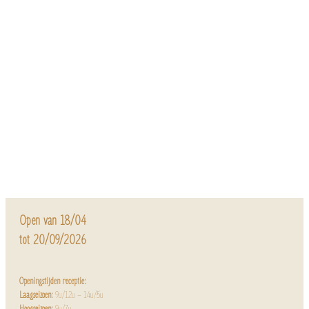
Open van 18/04
tot 20/09/2026
Openingstijden receptie:
Laagseizoen:
9u/12u – 14u/5u
Hoogseizoen:
9u/7u