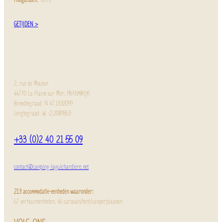
GETIJDEN >
2, rue de Mouton
44770 La Plaine sur Mer, FRANKRIJK
Breedtegraad: N 47,1532099
Lengtegraad: W -2,2089863
+33 (0)2 40 21 55 09
contact@camping-laguichardiere.net
213 accommodatie-eenheden waaronder:
67 verhuureenheden, 46 caravan/tent/camperplaatsen