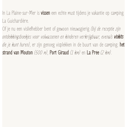
In La Plaine-sur-Mer is
vissen
een echte must tijdens je vakantie op camping
La Guichardière.
Of je nu een visliefhebber bent of gewoon nieuwsgierig
(bij de receptie zijn
ontdekkingsboekjes voor volwassenen en kinderen verkrijgbaar, evenals
viskits
die je kunt huren)
, er zijn genoeg visplekken in de buurt van de camping:
het
strand van Mouton
(500 m)
,
Port Giraud
(1 km)
en
La Prée
(2 km)
.