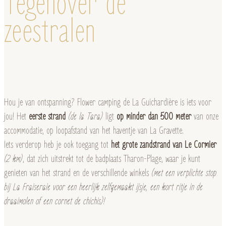
Tegenover de
zeestralen
Hou je van ontspanning? Flower camping de La Guichardière is iets voor
jou! Het
eerste strand
(de la Tara)
ligt
op minder dan 500 meter
van onze
accommodatie, op loopafstand van het haventje van La Gravette.
Iets verderop heb je ook toegang tot
het grote zandstrand van Le Cormier
(2 km)
, dat zich uitstrekt tot de badplaats Tharon-Plage, waar je kunt
genieten van het strand en de verschillende winkels
(met een verplichte stop
bij La Fraiseraie voor een heerlijk zelfgemaakt ijsje, een kort ritje in de
draaimolen of een cornet de chichis)!