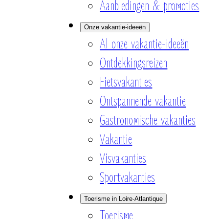
Aanbiedingen & promoties
Onze vakantie-ideeën
Al onze vakantie-ideeën
Ontdekkingsreizen
Fietsvakanties
Ontspannende vakantie
Gastronomische vakanties
Vakantie
Visvakanties
Sportvakanties
Toerisme in Loire-Atlantique
Toerisme