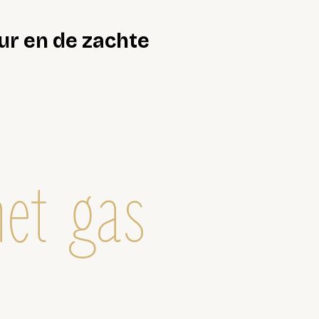
ur en de zachte
het gas