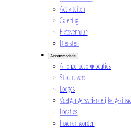
Activiteiten
Catering
Fietsverhuur
Diensten
Accommodatie
Al onze accommodaties
Stacaravans
Lodges
Voetgangersvriendelijke gezinsw
Locaties
Inwoner worden