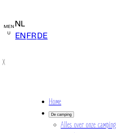
NL
MEN
U
EN
FR
DE
X
Home
De camping
Alles over onze camping