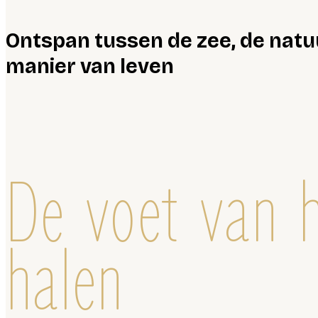
Ontspan tussen de zee, de natu
manier van leven
De voet van 
halen