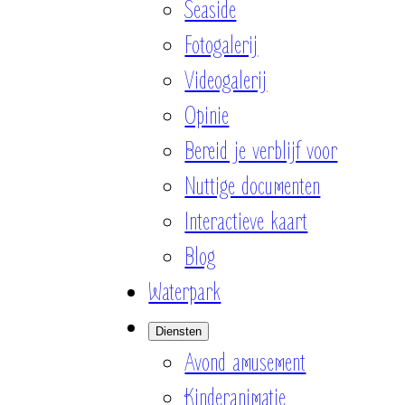
Seaside
Fotogalerij
Videogalerij
Opinie
Bereid je verblijf voor
Nuttige documenten
Interactieve kaart
Blog
Waterpark
Diensten
Avond amusement
Kinderanimatie