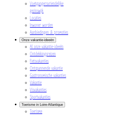
Voetgangersvriendelijke
gezinswijk
Locaties
Inwoner worden
Aanbiedingen & promoties
Onze vakantie-ideeën
Al onze vakantie-ideeën
Ontdekkingsreizen
Fietsvakanties
Ontspannende vakantie
Gastronomische vakanties
Vakantie
Visvakanties
Sportvakanties
Toerisme in Loire-Atlantique
Toerisme