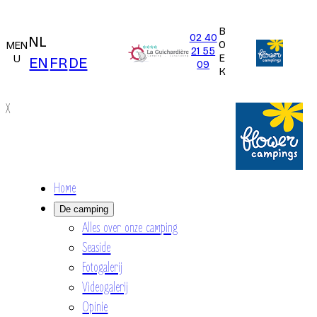
B
02 40
NL
O
MEN
21 55
E
U
EN
FR
DE
09
K
X
Home
De camping
Alles over onze camping
Seaside
Fotogalerij
Videogalerij
Opinie