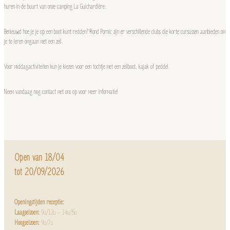
huren in de buurt van onze camping La Guichardière.
Benieuwd hoe je je op een boot kunt redden? Rond Pornic zijn er verschillende clubs die korte cursussen aanbieden om
je te leren omgaan met een zeil.
Voor middagactiviteiten kun je kiezen voor een tochtje met een zeilboot, kajak of peddel.
Neem vandaag nog contact met ons op voor meer informatie!
Open van 18/04
tot 20/09/2026
Openingstijden receptie:
Laagseizoen:
9u/12u – 14u/5u
Hoogseizoen:
9u/7u