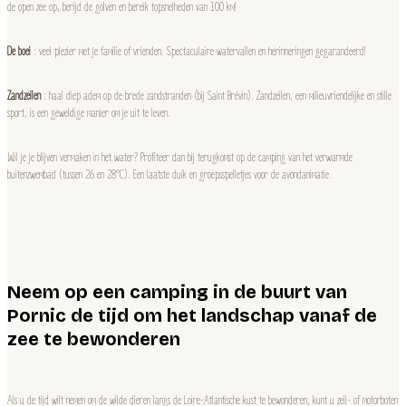
de open zee op, berijd de golven en bereik topsnelheden van 100 km!
De boei
: veel plezier met je familie of vrienden. Spectaculaire watervallen en herinneringen gegarandeerd!
Zandzeilen
: haal diep adem op de brede zandstranden (bij Saint Brévin). Zandzeilen, een milieuvriendelijke en stille
sport, is een geweldige manier om je uit te leven.
Wil je je blijven vermaken in het water? Profiteer dan bij terugkomst op de camping van het verwarmde
buitenzwembad (tussen 26 en 28°C). Een laatste duik en groepsspelletjes voor de avondanimatie.
Neem op een camping in de buurt van
Pornic de tijd om het landschap vanaf de
zee te bewonderen
Als u de tijd wilt nemen om de wilde dieren langs de Loire-Atlantische kust te bewonderen, kunt u zeil- of motorboten