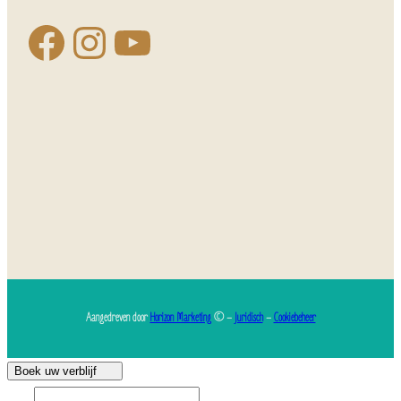
Aangedreven door
Horizon Marketing
© –
Juridisch
–
Cookiebeheer
Boek uw verblijf