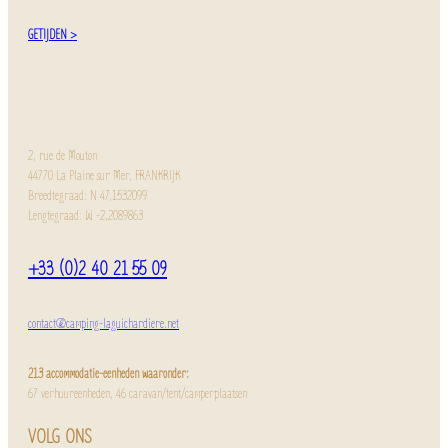
GETIJDEN >
2, rue de Mouton
44770 La Plaine sur Mer, FRANKRIJK
Breedtegraad: N 47,1532099
Lengtegraad: W -2,2089863
+33 (0)2 40 21 55 09
contact@camping-laguichardiere.net
213 accommodatie-eenheden waaronder:
67 verhuureenheden, 46 caravan/tent/camperplaatsen
VOLG ONS