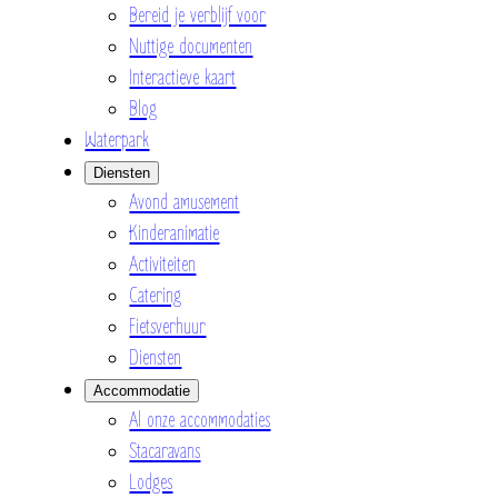
Bereid je verblijf voor
Nuttige documenten
Interactieve kaart
Blog
Waterpark
Diensten
Avond amusement
Kinderanimatie
Activiteiten
Catering
Fietsverhuur
Diensten
Accommodatie
Al onze accommodaties
Stacaravans
Lodges