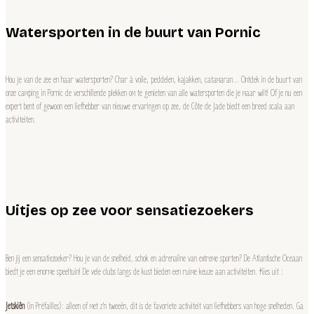
Watersporten in de buurt van Pornic
Hou je van de zee en haar watersporten? Char à voile, peddelen, kajakken, catamaran… Ontdek in de buurt van
onze camping in Pornic de verschillende plekken om te genieten van alle watersporten die je maar wilt! Of je nu een
expert bent of gewoon een liefhebber van nieuwe ervaringen op zee, de Côte de Jade biedt een breed scala aan
activiteiten.
Uitjes op zee voor sensatiezoekers
Ben jij een sensatiezoeker? Hou je van de snelheid, schok en adrenaline van extreme sporten? De Atlantische Oceaan
biedt je een enorme speeltuin! De vele clubs langs de kust bieden een ruime keuze aan activiteiten. Kies uit :
Jetskiën
(in Préfailles): alleen of met z’n tweeën, dit is de favoriete activiteit van liefhebbers van hoge snelheden. Ga