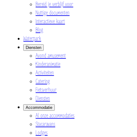
Bereid je verblijf voor
Nuttige documenten
Interactieve kaart
Blog
Waterpark
Diensten
Avond amusement
Kinderanimatie
Activiteiten
Catering
Fietsverhuur
Diensten
Accommodatie
Al onze accommodaties
Stacaravans
Lodges