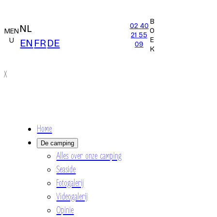
B
02 40
NL
O
MEN
21 55
E
U
EN
FR
DE
09
K
X
Home
De camping
Alles over onze camping
Seaside
Fotogalerij
Videogalerij
Opinie