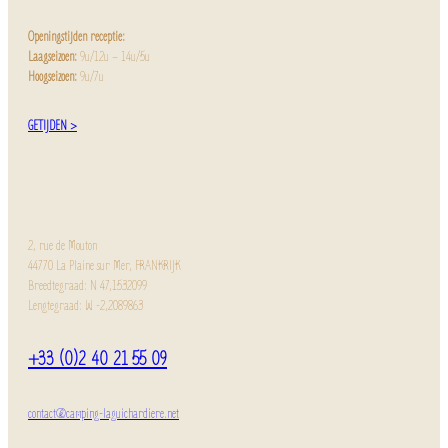
Openingstijden receptie:
Laagseizoen:
9u/12u – 14u/5u
Hoogseizoen:
9u/7u
GETIJDEN >
2, rue de Mouton
44770 La Plaine sur Mer, FRANKRIJK
Breedtegraad: N 47,1532099
Lengtegraad: W -2,2089863
+33 (0)2 40 21 55 09
contact@camping-laguichardiere.net