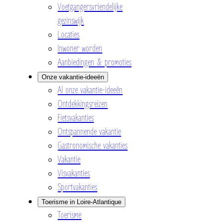
Voetgangersvriendelijke
gezinswijk
Locaties
Inwoner worden
Aanbiedingen & promoties
Onze vakantie-ideeën
Al onze vakantie-ideeën
Ontdekkingsreizen
Fietsvakanties
Ontspannende vakantie
Gastronomische vakanties
Vakantie
Visvakanties
Sportvakanties
Toerisme in Loire-Atlantique
Toerisme