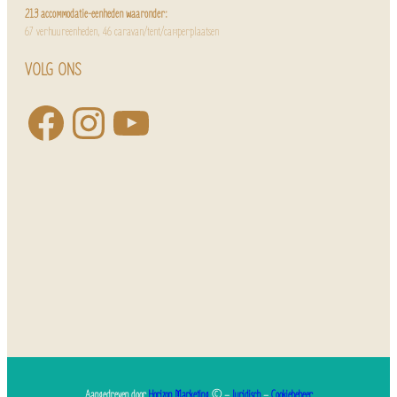
213 accommodatie-eenheden waaronder:
67 verhuureenheden, 46 caravan/tent/camperplaatsen
VOLG ONS
Aangedreven door
Horizon Marketing
© –
Juridisch
–
Cookiebeheer