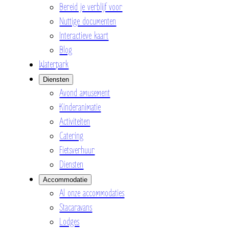
Bereid je verblijf voor
Nuttige documenten
Interactieve kaart
Blog
Waterpark
Diensten
Avond amusement
Kinderanimatie
Activiteiten
Catering
Fietsverhuur
Diensten
Accommodatie
Al onze accommodaties
Stacaravans
Lodges