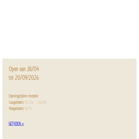
Open van 18/04
tot 20/09/2026
Openingstijden receptie:
Laagseizoen:
9u/12u – 14u/5u
Hoogseizoen:
9u/7u
GETIJDEN >