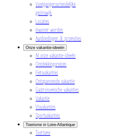
Voetgangersvriendelijke
gezinswijk
Locaties
Inwoner worden
Aanbiedingen & promoties
Onze vakantie-ideeën
Al onze vakantie-ideeën
Ontdekkingsreizen
Fietsvakanties
Ontspannende vakantie
Gastronomische vakanties
Vakantie
Visvakanties
Sportvakanties
Toerisme in Loire-Atlantique
Toerisme