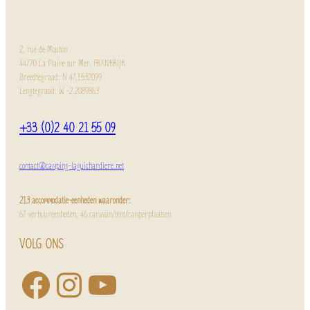
2, rue de Mouton
44770 La Plaine sur Mer, FRANKRIJK
Breedtegraad: N 47,1532099
Lengtegraad: W -2,2089863
+33 (0)2 40 21 55 09
contact@camping-laguichardiere.net
213 accommodatie-eenheden waaronder:
67 verhuureenheden, 46 caravan/tent/camperplaatsen
VOLG ONS