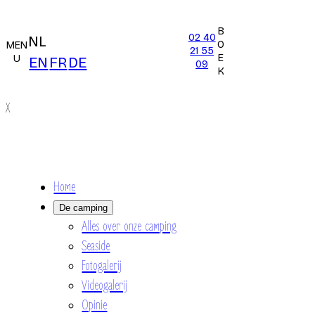
B
02 40
NL
O
MEN
21 55
E
U
EN
FR
DE
09
K
X
Home
De camping
Alles over onze camping
Seaside
Fotogalerij
Videogalerij
Opinie