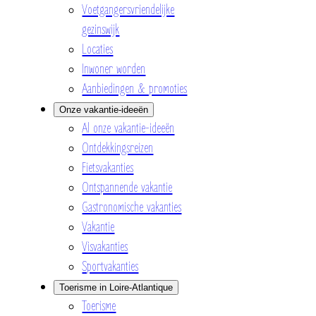
Voetgangersvriendelijke
gezinswijk
Locaties
Inwoner worden
Aanbiedingen & promoties
Onze vakantie-ideeën
Al onze vakantie-ideeën
Ontdekkingsreizen
Fietsvakanties
Ontspannende vakantie
Gastronomische vakanties
Vakantie
Visvakanties
Sportvakanties
Toerisme in Loire-Atlantique
Toerisme