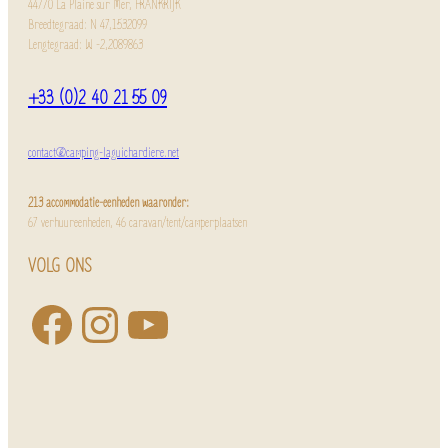
44770 La Plaine sur Mer, FRANKRIJK
Breedtegraad: N 47,1532099
Lengtegraad: W -2,2089863
+33 (0)2 40 21 55 09
contact@camping-laguichardiere.net
213 accommodatie-eenheden waaronder:
67 verhuureenheden, 46 caravan/tent/camperplaatsen
VOLG ONS