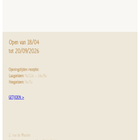
Open van 18/04
tot 20/09/2026
Openingstijden receptie:
Laagseizoen:
9u/12u – 14u/5u
Hoogseizoen:
9u/7u
GETIJDEN >
2, rue de Mouton