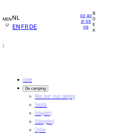
B
02 40
NL
O
MEN
21 55
E
U
EN
FR
DE
09
K
X
Home
De camping
Alles over onze camping
Seaside
Fotogalerij
Videogalerij
Opinie