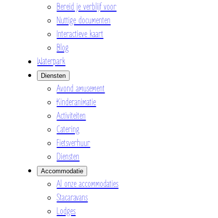
Bereid je verblijf voor
Nuttige documenten
Interactieve kaart
Blog
Waterpark
Diensten
Avond amusement
Kinderanimatie
Activiteiten
Catering
Fietsverhuur
Diensten
Accommodatie
Al onze accommodaties
Stacaravans
Lodges