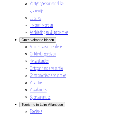
Voetgangersvriendelijke
gezinswijk
Locaties
Inwoner worden
Aanbiedingen & promoties
Onze vakantie-ideeën
Al onze vakantie-ideeën
Ontdekkingsreizen
Fietsvakanties
Ontspannende vakantie
Gastronomische vakanties
Vakantie
Visvakanties
Sportvakanties
Toerisme in Loire-Atlantique
Toerisme