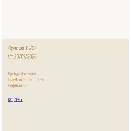
Open van 18/04
tot 20/09/2026
Openingstijden receptie:
Laagseizoen:
9u/12u – 14u/5u
Hoogseizoen:
9u/7u
GETIJDEN >