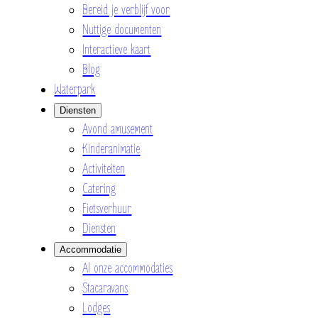
Bereid je verblijf voor
Nuttige documenten
Interactieve kaart
Blog
Waterpark
Diensten
Avond amusement
Kinderanimatie
Activiteiten
Catering
Fietsverhuur
Diensten
Accommodatie
Al onze accommodaties
Stacaravans
Lodges