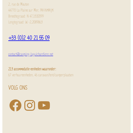
2, rue de Mouton
44770 La Plaine sur Mer, FRANKRIJK
Breedtegraad: N 47,1532099
Lengtegraad: W -2,2089863
+33 (0)2 40 21 55 09
contact@camping-laguichardiere.net
213 accommodatie-eenheden waaronder:
67 verhuureenheden, 46 caravan/tent/camperplaatsen
VOLG ONS