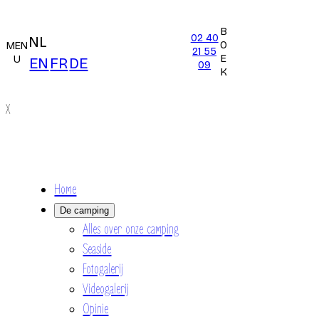
B
02 40
NL
O
MEN
21 55
E
U
EN
FR
DE
09
K
X
Home
De camping
Alles over onze camping
Seaside
Fotogalerij
Videogalerij
Opinie