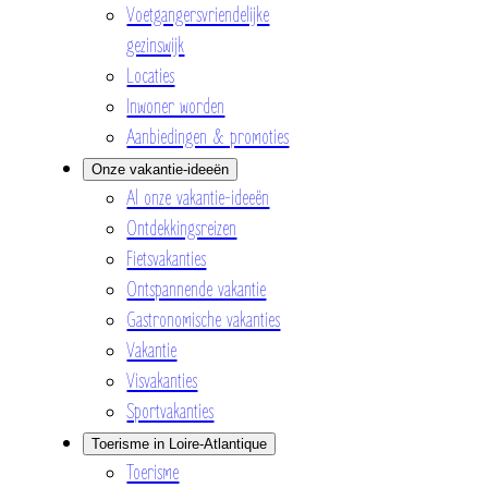
Voetgangersvriendelijke
gezinswijk
Locaties
Inwoner worden
Aanbiedingen & promoties
Onze vakantie-ideeën
Al onze vakantie-ideeën
Ontdekkingsreizen
Fietsvakanties
Ontspannende vakantie
Gastronomische vakanties
Vakantie
Visvakanties
Sportvakanties
Toerisme in Loire-Atlantique
Toerisme