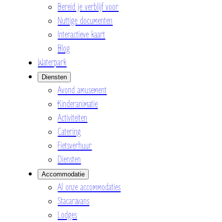
Bereid je verblijf voor
Nuttige documenten
Interactieve kaart
Blog
Waterpark
Diensten
Avond amusement
Kinderanimatie
Activiteiten
Catering
Fietsverhuur
Diensten
Accommodatie
Al onze accommodaties
Stacaravans
Lodges