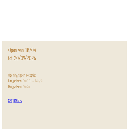
Open van 18/04
tot 20/09/2026
Openingstijden receptie:
Laagseizoen:
9u/12u – 14u/5u
Hoogseizoen:
9u/7u
GETIJDEN >