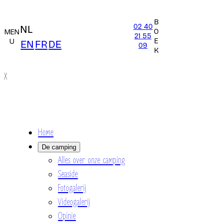
B
02 40
NL
O
MEN
21 55
E
U
EN
FR
DE
09
K
X
Home
De camping
Alles over onze camping
Seaside
Fotogalerij
Videogalerij
Opinie