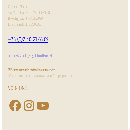
2, rue de Mouton
44770 La Plaine sur Mer, FRANKRIJK
Breedtegraad: N 47,1532099
Lengtegraad: W -2,2089863
+33 (0)2 40 21 55 09
contact@camping-laguichardiere.net
213 accommodatie-eenheden waaronder:
67 verhuureenheden, 46 caravan/tent/camperplaatsen
VOLG ONS