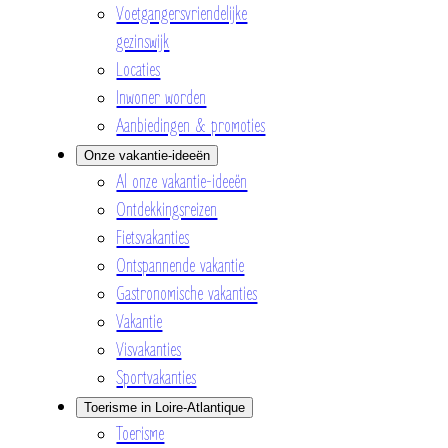
Voetgangersvriendelijke
gezinswijk
Locaties
Inwoner worden
Aanbiedingen & promoties
Onze vakantie-ideeën
Al onze vakantie-ideeën
Ontdekkingsreizen
Fietsvakanties
Ontspannende vakantie
Gastronomische vakanties
Vakantie
Visvakanties
Sportvakanties
Toerisme in Loire-Atlantique
Toerisme