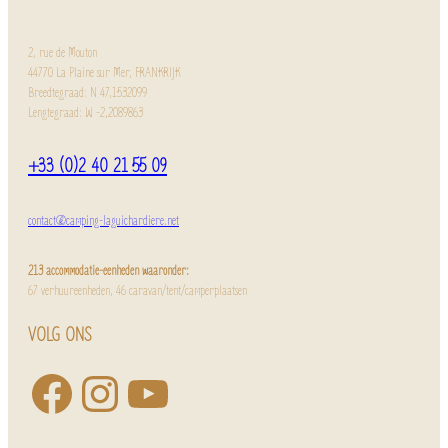
2, rue de Mouton
44770 La Plaine sur Mer, FRANKRIJK
Breedtegraad: N 47,1532099
Lengtegraad: W -2,2089863
+33 (0)2 40 21 55 09
contact@camping-laguichardiere.net
213 accommodatie-eenheden waaronder:
67 verhuureenheden, 46 caravan/tent/camperplaatsen
VOLG ONS