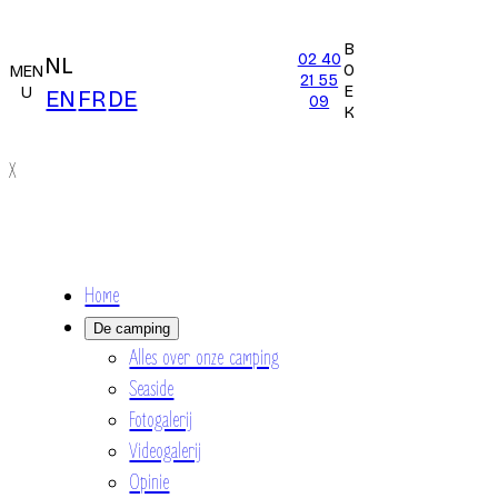
B
02 40
NL
O
MEN
21 55
E
U
EN
FR
DE
09
K
X
Home
De camping
Alles over onze camping
Seaside
Fotogalerij
Videogalerij
Opinie