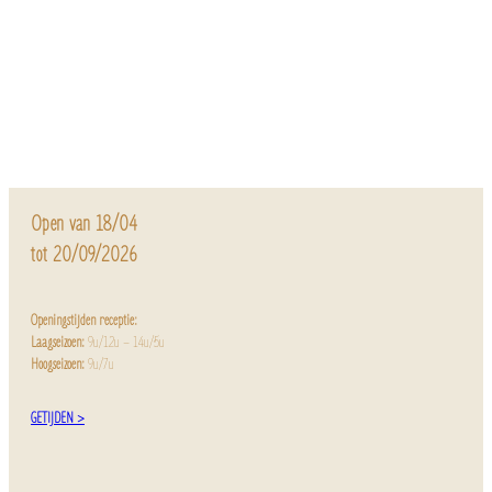
Open van 18/04
tot 20/09/2026
Openingstijden receptie:
Laagseizoen:
9u/12u – 14u/5u
Hoogseizoen:
9u/7u
GETIJDEN >