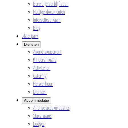
Bereid je verblijf voor
Nuttige documenten
Interactieve kaart
Blog
Waterpark
Diensten
Avond amusement
Kinderanimatie
Activiteiten
Catering
Fietsverhuur
Diensten
Accommodatie
Al onze accommodaties
Stacaravans
Lodges