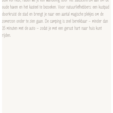
buik vol hebt, raden we je een wandeling door het stadscentrum aan om de
oude haven en het kasteel te bezoeken. Voor natuurliefhebbers: een kustpad
doorkruist de stad en brengt je naar een aantal magische plekjes om de
zomerzon onder te zien gaan. De camping is snel bereikbaar – minder dan
15 minuten met de auto – zodat je met een gerust hart naar huis kunt
rijden.