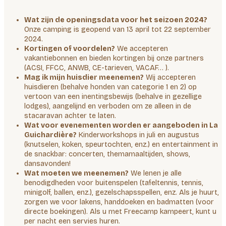
Wat zijn de openingsdata voor het seizoen 2024?
Onze camping is geopend van 13 april tot 22 september
2024.
Kortingen of voordelen?
We accepteren
vakantiebonnen en bieden kortingen bij onze partners
(ACSI, FFCC, ANWB, CE-tarieven, VACAF… ).
Mag ik mijn huisdier meenemen?
Wij accepteren
huisdieren (behalve honden van categorie 1 en 2) op
vertoon van een inentingsbewijs (behalve in gezellige
lodges), aangelijnd en verboden om ze alleen in de
stacaravan achter te laten.
Wat voor evenementen worden er aangeboden in La
Guichardière?
Kinderworkshops in juli en augustus
(knutselen, koken, speurtochten, enz.) en entertainment in
de snackbar: concerten, themamaaltijden, shows,
dansavonden!
Wat moeten we meenemen?
We lenen je alle
benodigdheden voor buitenspelen (tafeltennis, tennis,
minigolf, ballen, enz.), gezelschapsspellen, enz. Als je huurt,
zorgen we voor lakens, handdoeken en badmatten (voor
directe boekingen). Als u met Freecamp kampeert, kunt u
per nacht een servies huren.