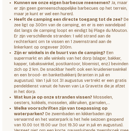
Kunnen we onze eigen barbecue meenemen?
Ja, maar
er zijn geen gemeenschappelijke barbecues op het terrein,
maar je kunt er wel een huren).
Heeft de camping een directe toegang tot de zee?
De
zee ligt op 300m van de camping, en er is een wandelpad
dat langs de camping loopt en eindigt bij Plage du Mouton.
Er zijn verschillende stranden: 1 wild strand aan de
rechterkant om te vissen en 1 zwemstrand aan de
linkerkant op ongeveer 200m.
Zijn er winkels in de buurt van de camping?
Een
supermarkt en alle winkels van het dorp (slager, bakker,
kapper, tabakswinkel, postkantoor, bloemist, enz.) bevinden
zich op 2 km. De snackbar heeft ook een kruidenierswinkel
en een brood- en banketbakkerij (kranten in juli en
augustus). Van 1 juli tot 31 augustus vertrekt er een gratis
pendeldienst vanuit de haven van La Gravette die je afzet
in het dorp.
Wat kun je op onze stranden vissen?
Mosselen,
oesters, kokkels, mosselen, alikruiken, garnalen,…
Welke voorschriften zijn van toepassing op
waterparken?
De zwembaden en kikkerbaden zijn
verwarmd en het waterpark is het hele seizoen geopend
van 10.00 tot 19.00 uur (tot 19.30 uur in juli en augustus).
Vergeet niet om een korte, nauwsluitende zwembroek mee