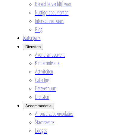
Bereid je verblijf voor
Nuttige documenten
Interactieve kaart
Blog
Waterpark
Diensten
Avond amusement
Kinderanimatie
Activiteiten
Catering
Fietsverhuur
Diensten
Accommodatie
Al onze accommodaties
Stacaravans
Lodges