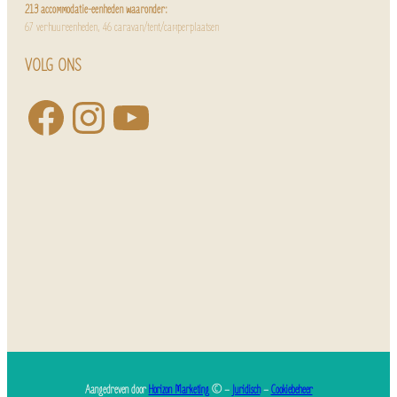
213 accommodatie-eenheden waaronder:
67 verhuureenheden, 46 caravan/tent/camperplaatsen
VOLG ONS
Aangedreven door
Horizon Marketing
© –
Juridisch
–
Cookiebeheer