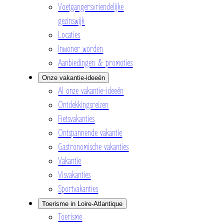
Voetgangersvriendelijke
gezinswijk
Locaties
Inwoner worden
Aanbiedingen & promoties
Onze vakantie-ideeën
Al onze vakantie-ideeën
Ontdekkingsreizen
Fietsvakanties
Ontspannende vakantie
Gastronomische vakanties
Vakantie
Visvakanties
Sportvakanties
Toerisme in Loire-Atlantique
Toerisme