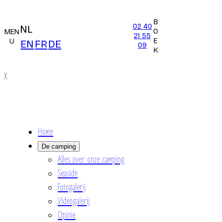
B
02 40
NL
O
MEN
21 55
E
U
EN
FR
DE
09
K
X
Home
De camping
Alles over onze camping
Seaside
Fotogalerij
Videogalerij
Opinie