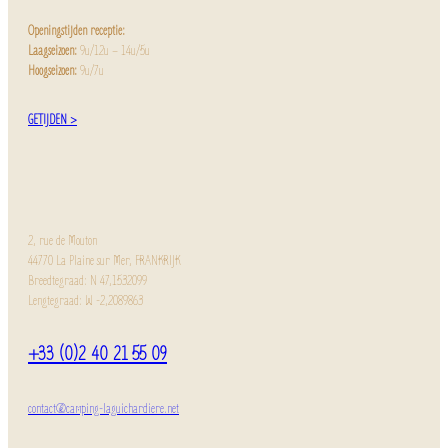
Openingstijden receptie:
Laagseizoen:
9u/12u – 14u/5u
Hoogseizoen:
9u/7u
GETIJDEN >
2, rue de Mouton
44770 La Plaine sur Mer, FRANKRIJK
Breedtegraad: N 47,1532099
Lengtegraad: W -2,2089863
+33 (0)2 40 21 55 09
contact@camping-laguichardiere.net