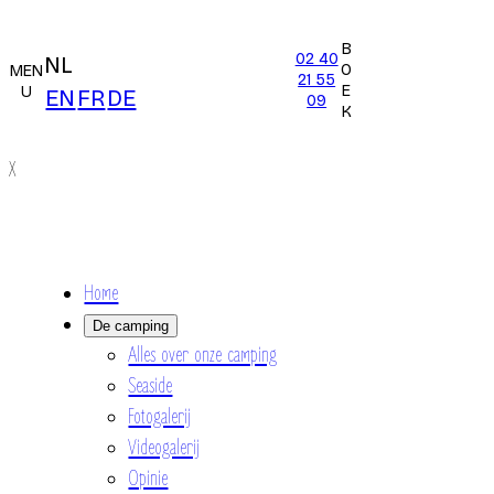
B
02 40
NL
O
MEN
21 55
E
U
EN
FR
DE
09
K
X
Home
De camping
Alles over onze camping
Seaside
Fotogalerij
Videogalerij
Opinie