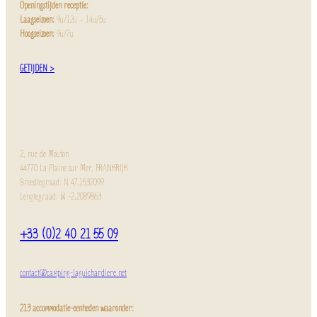
Openingstijden receptie:
Laagseizoen:
9u/12u – 14u/5u
Hoogseizoen:
9u/7u
GETIJDEN >
2, rue de Mouton
44770 La Plaine sur Mer, FRANKRIJK
Breedtegraad: N 47,1532099
Lengtegraad: W -2,2089863
+33 (0)2 40 21 55 09
contact@camping-laguichardiere.net
213 accommodatie-eenheden waaronder: