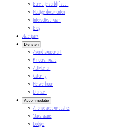
Bereid je verblijf voor
Nuttige documenten
Interactieve kaart
Blog
Waterpark
Diensten
Avond amusement
Kinderanimatie
Activiteiten
Catering
Fietsverhuur
Diensten
Accommodatie
Al onze accommodaties
Stacaravans
Lodges