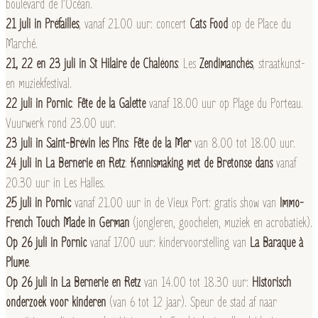
boulevard de l’Océan.
21 juli in Préfailles
, vanaf 21.00 uur: concert
Cats Food
op de Place du
Marché.
21, 22 en 23 juli in St Hilaire de Chaléons
: Les
Zendimanchés
, straatkunst-
en muziekfestival.
22 juli in Pornic
:
Fête de la Galette
vanaf 18.00 uur op Plage du Porteau.
Vuurwerk rond 23.00 uur.
23 juli in Saint-Brévin les Pins
:
Fête de la Mer
van 8.00 tot 18.00 uur.
24 juli in La Bernerie en Retz
:
Kennismaking met de Bretonse dans
vanaf
20.30 uur in Les Halles.
25 juli in Pornic
vanaf 21.00 uur in de Vieux Port: gratis show van
Immo-
French Touch Made in German
(jongleren, goochelen, muziek en acrobatiek).
Op 26 juli in Pornic
vanaf 17.00 uur: kindervoorstelling van
La Baraque à
Plume
.
Op 26 juli in La Bernerie en Retz
van 14.00 tot 18.30 uur:
Historisch
onderzoek voor kinderen
(van 6 tot 12 jaar). Speur de stad af naar