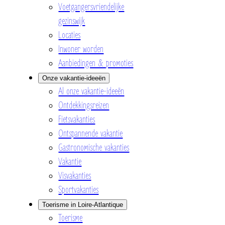
Voetgangersvriendelijke
gezinswijk
Locaties
Inwoner worden
Aanbiedingen & promoties
Onze vakantie-ideeën
Al onze vakantie-ideeën
Ontdekkingsreizen
Fietsvakanties
Ontspannende vakantie
Gastronomische vakanties
Vakantie
Visvakanties
Sportvakanties
Toerisme in Loire-Atlantique
Toerisme