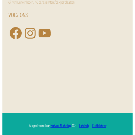
67 verhuureenheden, 46 caravan/tent/camperplaatsen
VOLG ONS
Aangedreven door
Horizon Marketing
© –
Juridisch
–
Cookiebeheer