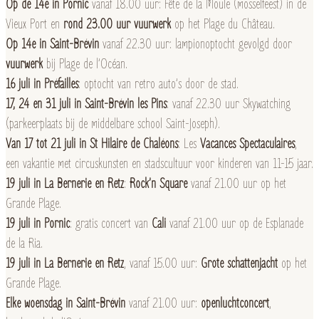
Op de 14e in Pornic
vanaf 18.00 uur: Fête de la Moule (mosselfeest) in de
Vieux Port en
rond 23.00 uur vuurwerk
op het Plage du Château.
Op 14e in Saint-Brévin
vanaf 22.30 uur: lampionoptocht gevolgd door
vuurwerk
bij Plage de l’Océan.
16 juli in Préfailles
: optocht van retro auto’s door de stad.
17, 24 en 31 juli in Saint-Brévin les Pins
: vanaf 22.30 uur Skywatching
(parkeerplaats bij de middelbare school Saint-Joseph).
Van 17 tot 21 juli in St Hilaire de Chaléons
: Les
Vacances Spectaculaires
,
een vakantie met circuskunsten en stadscultuur voor kinderen van 11-15 jaar.
19 juli in La Bernerie en Retz
:
Rock’n Square
vanaf 21.00 uur op het
Grande Plage.
19 juli in Pornic
: gratis concert van
Cali
vanaf 21.00 uur op de Esplanade
de la Ria.
19 juli in La Bernerie en Retz
, vanaf 15.00 uur:
Grote schattenjacht
op het
Grande Plage.
Elke woensdag in Saint-Brévin
vanaf 21.00 uur:
openluchtconcert
,