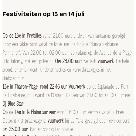
Festiviteiten op 13 en 14 juli
Op de 13e in Préfailles
vanaf 21.00 uur: uitdelen van lantaarns gevolgd
door een fakkeltocht vanaf de kapel met de fanfare “Banda ambiance
Pornichet”. Van 22.00 tot 02.00 uur: volksdans op de Avenue de la Plage
Eric Tabarly, met een privé-dj.
Om 23.00 uur
: Keltisch
vuurwerk
. De hele
avond: entertainment, kinderattracties en kermiskraampjes in het
stadscentrum.
13e in Tharon-Plage
:
rond 22.45 uur Vuurwerk
op de Esplanade du Port
de Comberge, boulevard de l’Océan. Dansen van 21.00 tot 01.00 uur met
DJ Blue Star
.
Op de 14e in la Plaine sur mer
vanaf 18.00 uur: vertrek vanaf la Prée.
Optocht met praalwagens,
vuurwerk
bij La Tara gevolgd door een concert
om 23.00 uur
. Bar en snacks ter plaatse.