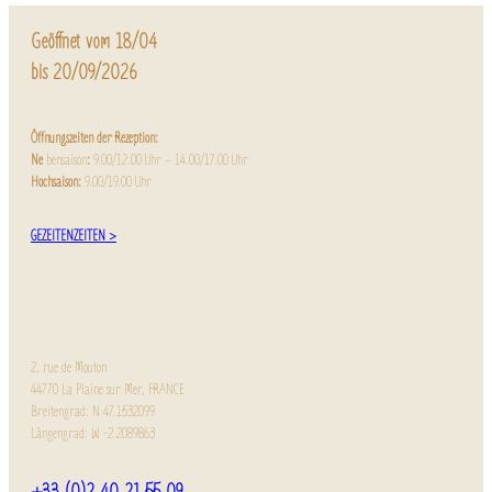
Geöffnet vom 18/04
bis 20/09/2026
Öffnungszeiten der Rezeption:
Ne
bensaison
:
9.00/12.00 Uhr – 14.00/17.00 Uhr
Hochsaison:
9.00/19.00 Uhr
GEZEITENZEITEN >
2, rue de Mouton
44770 La Plaine sur Mer, FRANCE
Breitengrad: N 47.1532099
Längengrad: W -2.2089863