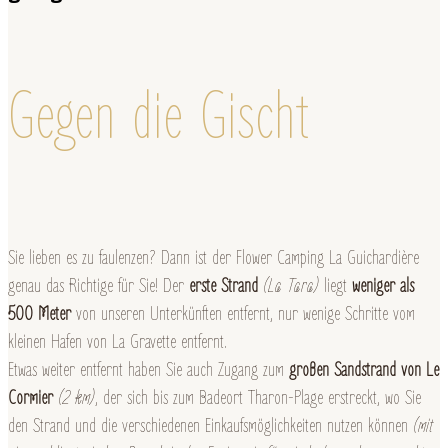
Gegen die Gischt
Sie lieben es zu faulenzen? Dann ist der Flower Camping La Guichardière
genau das Richtige für Sie! Der
erste Strand
(La Tara)
liegt
weniger als
500 Meter
von unseren Unterkünften entfernt, nur wenige Schritte vom
kleinen Hafen von La Gravette entfernt.
Etwas weiter entfernt haben Sie auch Zugang zum
großen Sandstrand von Le
Cormier
(2 km)
, der sich bis zum Badeort Tharon-Plage erstreckt, wo Sie
den Strand und die verschiedenen Einkaufsmöglichkeiten nutzen können
(mit