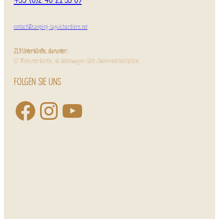
+33 (0)2 40 21 55 09
contact@camping-laguichardiere.net
213 Unterkünfte, darunter:
67 Mietunterkünfte, 46 Wohnwagen-/Zelt-/Wohnmobilstellplätze
FOLGEN SIE UNS