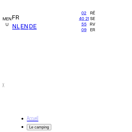
02
RÉ
FR
40 21
SE
MEN
55
RV
U
NL
EN
DE
09
ER
X
Accueil
Le camping