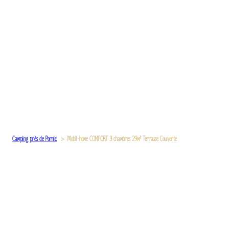
Camping près de Pornic
Mobil-home CONFORT 3 chambres 29m² Terrasse Couverte