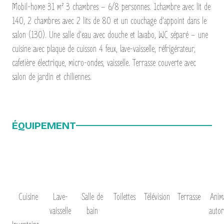
Mobil-home 31 m² 3 chambres – 6/8 personnes. 1chambre avec lit de
140, 2 chambres avec 2 lits de 80 et un couchage d’appoint dans le
salon (130). Une salle d’eau avec douche et lavabo, WC séparé – une
cuisine avec plaque de cuisson 4 feux, lave-vaisselle, réfrigérateur,
cafetière électrique, micro-ondes, vaisselle. Terrasse couverte avec
salon de jardin et chiliennes.
ÉQUIPEMENT
Cuisine
Lave-
Salle de
Toilettes
Télévision
Terrasse
Anim
vaisselle
bain
autor