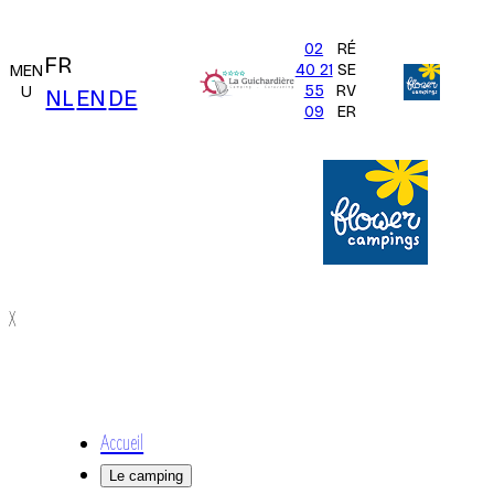
02
RÉ
FR
40 21
SE
MEN
55
RV
U
NL
EN
DE
09
ER
X
Accueil
Le camping