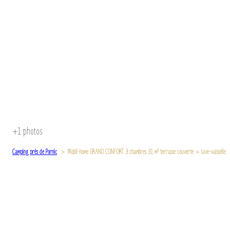
+1
photos
Camping près de Pornic
Mobil-home GRAND CONFORT 3 chambres 31 m² terrasse couverte + lave-vaisselle