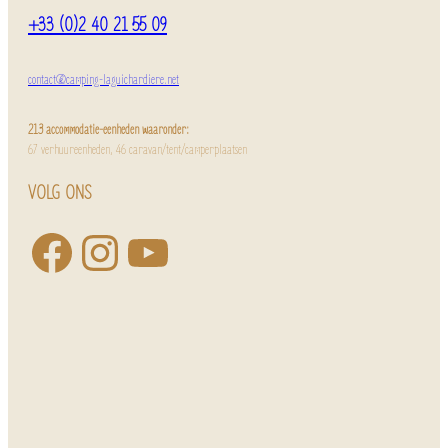
+33 (0)2 40 21 55 09
contact@camping-laguichardiere.net
213 accommodatie-eenheden waaronder:
67 verhuureenheden, 46 caravan/tent/camperplaatsen
VOLG ONS