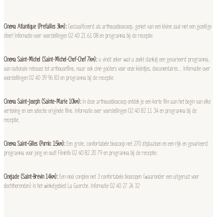
Cinéma Atlantique (Préfailles 3km):
Geclassificeerd als arthousebioscoop, geniet van een kleine zaal met een gezellige
sfeer! Informatie over voorstellingen 02 40 21 61 08 en programma bij de receptie.
Cinéma Saint-Michel (Saint-Michel-Chef-Chef 7km):
u vindt zeker wat u zoekt dankzij een gevarieerd programma,
van nationale releases tot arthousefilms, maar ook ciné-goûters voor onze kleintjes, documentaires… Informatie over
voorstellingen 02 40 39 96 83 en programma bij de receptie.
Cinéma Saint-Joseph (Sainte-Marie 10km):
In deze arthousebioscoop ontdek je een korte film aan het begin van elke
vertoning en een selectie originele films. Informatie over voorstellingen 02 40 82 11 34 en programma bij de
receptie.
Cinéma Saint-Gilles (Pornic 15km):
Een grote, comfortabele bioscoop met 270 zitplaatsen en een rijk en gevarieerd
programma voor jong en oud! Filminfo 02 40 82 20 79 en programma bij de receptie.
Cinéjade (Saint-Brévin 14km):
Een mooi complex met 3 comfortabele bioscopen (waaronder een uitgerust voor
slechthorenden) in het winkelgebied La Guerche. Informatie 02 40 27 24 32