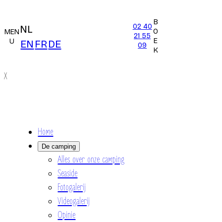
B
02 40
NL
O
MEN
21 55
E
U
EN
FR
DE
09
K
X
Home
De camping
Alles over onze camping
Seaside
Fotogalerij
Videogalerij
Opinie