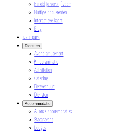
Bereid je verblijf voor
Nuttige documenten
Interactieve kaart
Blog
Waterpark
Diensten
Avond amusement
Kinderanimatie
Activiteiten
Catering
Fietsverhuur
Diensten
Accommodatie
Al onze accommodaties
Stacaravans
Lodges