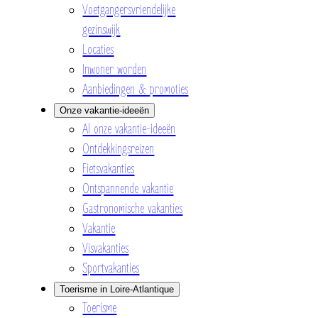
Voetgangersvriendelijke
gezinswijk
Locaties
Inwoner worden
Aanbiedingen & promoties
Onze vakantie-ideeën
Al onze vakantie-ideeën
Ontdekkingsreizen
Fietsvakanties
Ontspannende vakantie
Gastronomische vakanties
Vakantie
Visvakanties
Sportvakanties
Toerisme in Loire-Atlantique
Toerisme