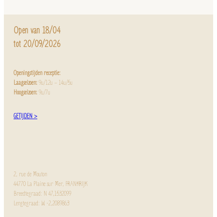
Open van 18/04
tot 20/09/2026
Openingstijden receptie:
Laagseizoen:
9u/12u – 14u/5u
Hoogseizoen:
9u/7u
GETIJDEN >
2, rue de Mouton
44770 La Plaine sur Mer, FRANKRIJK
Breedtegraad: N 47,1532099
Lengtegraad: W -2,2089863