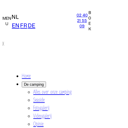
B
02 40
NL
O
MEN
21 55
E
U
EN
FR
DE
09
K
X
Home
De camping
Alles over onze camping
Seaside
Fotogalerij
Videogalerij
Opinie