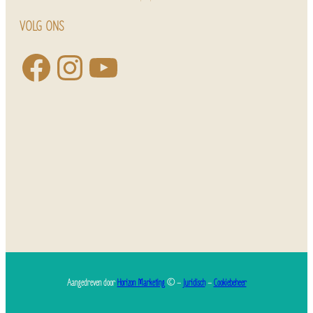
VOLG ONS
Aangedreven door
Horizon Marketing
© –
Juridisch
–
Cookiebeheer