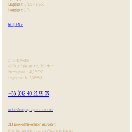
Laagseizoen:
9u/12u – 14u/5u
Hoogseizoen:
9u/7u
GETIJDEN >
2, rue de Mouton
44770 La Plaine sur Mer, FRANKRIJK
Breedtegraad: N 47,1532099
Lengtegraad: W -2,2089863
+33 (0)2 40 21 55 09
contact@camping-laguichardiere.net
213 accommodatie-eenheden waaronder:
67 verhuureenheden, 46 caravan/tent/camperplaatsen