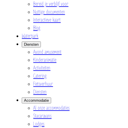
Bereid je verblijf voor
Nuttige documenten
Interactieve kaart
Blog
Waterpark
Diensten
Avond amusement
Kinderanimatie
Activiteiten
Catering
Fietsverhuur
Diensten
Accommodatie
Al onze accommodaties
Stacaravans
Lodges