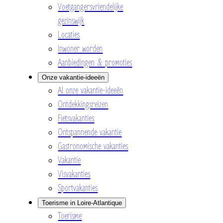
Voetgangersvriendelijke
gezinswijk
Locaties
Inwoner worden
Aanbiedingen & promoties
Onze vakantie-ideeën
Al onze vakantie-ideeën
Ontdekkingsreizen
Fietsvakanties
Ontspannende vakantie
Gastronomische vakanties
Vakantie
Visvakanties
Sportvakanties
Toerisme in Loire-Atlantique
Toerisme