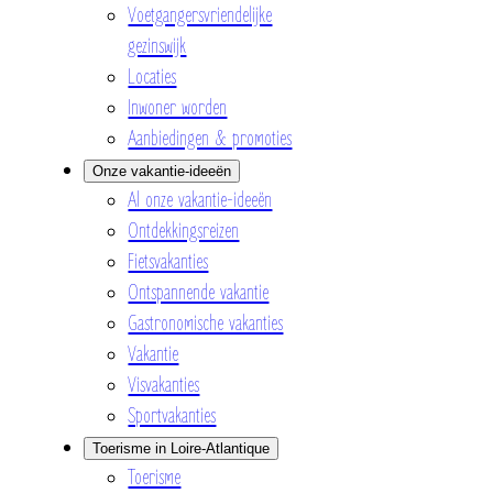
Voetgangersvriendelijke
gezinswijk
Locaties
Inwoner worden
Aanbiedingen & promoties
Onze vakantie-ideeën
Al onze vakantie-ideeën
Ontdekkingsreizen
Fietsvakanties
Ontspannende vakantie
Gastronomische vakanties
Vakantie
Visvakanties
Sportvakanties
Toerisme in Loire-Atlantique
Toerisme