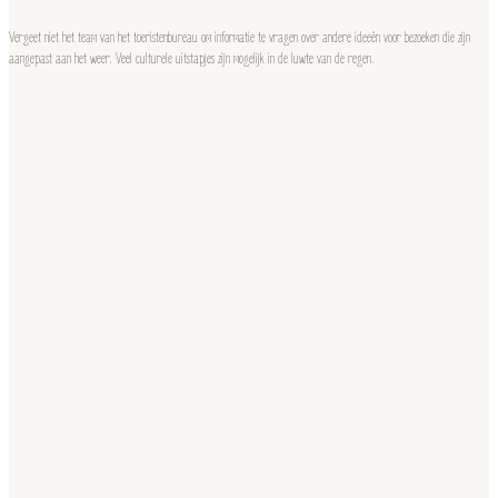
Vergeet niet het team van het toeristenbureau om informatie te vragen over andere ideeën voor bezoeken die zijn
aangepast aan het weer. Veel culturele uitstapjes zijn mogelijk in de luwte van de regen.