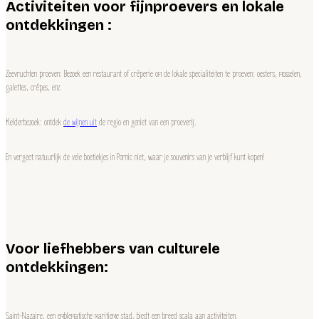
Activiteiten voor fijnproevers en lokale
ontdekkingen :
Zeevruchten proeven: Bezoek een restaurant of crêperie om de lokale specialiteiten te proeven: oesters, mosselen,
galettes, crêpes, enz.
Kelderbezoek: ontdek
de wijnen uit
de regio en geniet van een proeverij.
En vergeet natuurlijk de vele boetiekjes in Pornic niet, waar je souvenirs van je verblijf kunt kopen!
Voor liefhebbers van culturele
ontdekkingen:
Saint-Nazaire, een emblematische maritieme stad, biedt een breed scala aan activiteiten.