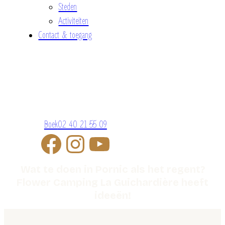
Steden
Activiteiten
Contact & toegang
Boek
02 40 21 55 09
Wat te doen in Pornic als het regent?
Flower Camping La Guichardière heeft
ideeën!