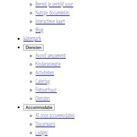
Bereid je verblijf voor
Nuttige documenten
Interactieve kaart
Blog
Waterpark
Diensten
Avond amusement
Kinderanimatie
Activiteiten
Catering
Fietsverhuur
Diensten
Accommodatie
Al onze accommodaties
Stacaravans
Lodges