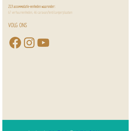
213 accommodatie-eenheden waaronder:
67 verhuureenheden, 46 caravan/tent/camperplaatsen
VOLG ONS