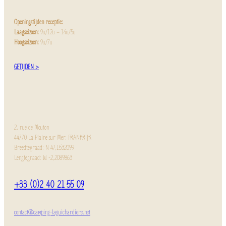
Openingstijden receptie:
Laagseizoen:
9u/12u – 14u/5u
Hoogseizoen:
9u/7u
GETIJDEN >
2, rue de Mouton
44770 La Plaine sur Mer, FRANKRIJK
Breedtegraad: N 47,1532099
Lengtegraad: W -2,2089863
+33 (0)2 40 21 55 09
contact@camping-laguichardiere.net