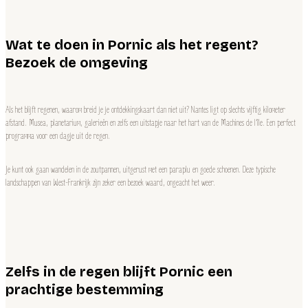
Wat te doen in Pornic als het regent?
Bezoek de omgeving
Als het blijft regenen, waarom breid je je ontdekkingskaart dan niet uit? Nantes ligt op slechts vijftig kilometer
afstand. Musea, planetarium, galerieën en zelfs een uitstapje naar het hart van de Machines de l’île. Een perfect
programma voor een dagje uit de regen.
Je kunt ook gaan wandelen in de zoutpannen, uitgerust met een paraplu en goede schoenen. Deze typische
landschappen van West-Frankrijk zijn zeker een bezoek waard, ongeacht het weer.
Zelfs in de regen blijft Pornic een
prachtige bestemming