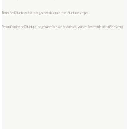
Bezoek Escal’Atlantic en duik in de geschiedenis van de trans-Atlantische schepen.
Verken Chantiers de l’Atlantique, de geboorteplaats van de zeereuzen, voor een fascinerende industriële ervaring.