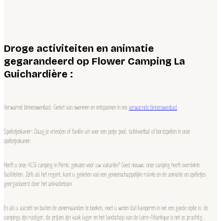
Droge activiteiten en animatie
gegarandeerd op Flower Camping La
Guichardière :
Verwarmd binnenzwembad: Geniet van zwemmen en ontspannen in ons
verwarmde binnenzwembad
.
Spelletjeskamer: Daag je vrienden of familie uit voor een potje pool, tafelvoetbal of bordspellen in onze
spelletjeskamer.
Heeft u onze ACSI camping in Pornic gekozen voor uw vakantie? Goed nieuws: onze camping heeft overdekte
faciliteiten. Zelfs als het regent, kunt u genieten van een gemeenschappelijke ruimte en de animatie en spelletjes
georganiseerd door het animatieteam.
En als u aarzelt om buiten de zomermaanden te boeken, moet u weten dat kamperen in mei een goede optie is: de
campings zijn rustiger, de prijzen zijn vaak lager en het landschap van de Loire-Atlantique is net zo prachtig.