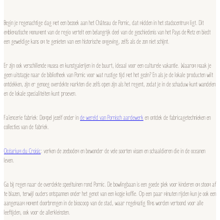
Begin je regenachtige dag met een bezoek aan het Château de Pornic, dat midden in het stadscentrum ligt. Dit
emblematische monument van de regio vertelt een belangrijk deel van de geschiedenis van het Pays de Retz en biedt
een geweldige kans om te genieten van een historische omgeving, zelfs als de zon niet schijnt.
Er zijn ook verschillende musea en kunstgalerijen in de buurt, ideaal voor een culturele vakantie. Waarom maak je
geen uitstapje naar de bibliotheek van Pornic voor wat rustige tijd met het gezin? En als je de lokale producten wilt
ontdekken, zijn er genoeg overdekte markten die zelfs open zijn als het regent, zodat je in de schaduw kunt wandelen
en de lokale specialiteiten kunt proeven.
Faïencerie fabriek: Dompel jezelf onder in
de wereld van Pornisch aardewerk
en ontdek de fabricagetechnieken en
collecties van de fabriek.
Océarium du Croisic
: verken de zeebodem en bewonder de vele soorten vissen en schaaldieren die in de oceanen
leven.
Ga bij regen naar de overdekte speeltuinen rond Pornic. De bowlingbaan is een goede plek voor kinderen om stoom af
te blazen, terwijl ouders ontspannen onder het genot van een kopje koffie. Op een paar minuten rijden kun je ook een
aangenaam moment doorbrengen in de bioscoop van de stad, waar regelmatig films worden vertoond voor alle
leeftijden, ook voor de allerkleinsten.