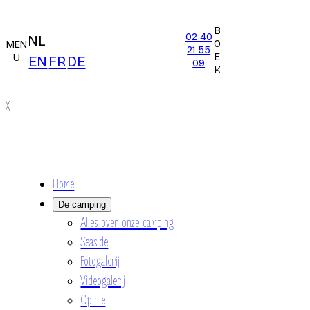
B
02 40
NL
O
MEN
21 55
E
U
EN
FR
DE
09
K
X
Home
De camping
Alles over onze camping
Seaside
Fotogalerij
Videogalerij
Opinie