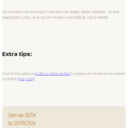
Wat kun je doen in Pornic als het regent? Je hebt keuze te over! Bezoekjes, spelletjes, ontdekkingen… Een beetje
nieuwsgierigheid is genoeg. Uw reis naar Loire-Atlantique zal onvergetelijk zijn, regen of zonneschijn.
Extra tips:
Aarzel niet om de agenda van
het Office du Tourisme van Pornic
te raadplegen voor informatie over de evenementen
en activiteiten
tijdens je verblijf
.
Open van 18/04
tot 20/09/2026