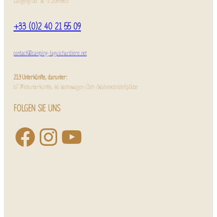
Längengrad: W -2.2089863
+33 (0)2 40 21 55 09
contact@camping-laguichardiere.net
213 Unterkünfte, darunter:
67 Mietunterkünfte, 46 Wohnwagen-/Zelt-/Wohnmobilstellplätze
FOLGEN SIE UNS