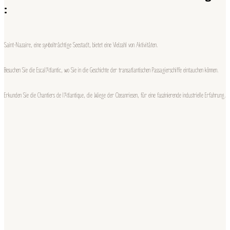
:
Saint-Nazaire, eine symbolträchtige Seestadt, bietet eine Vielzahl von Aktivitäten.
Besuchen Sie die Escal’Atlantic, wo Sie in die Geschichte der transatlantischen Passagierschiffe eintauchen können.
Erkunden Sie die Chantiers de l’Atlantique, die Wiege der Ozeanriesen, für eine faszinierende industrielle Erfahrung.