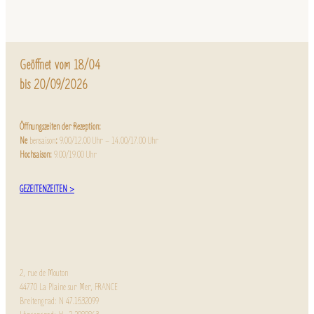
Geöffnet vom 18/04
bis 20/09/2026
Öffnungszeiten der Rezeption:
Ne
bensaison
:
9.00/12.00 Uhr – 14.00/17.00 Uhr
Hochsaison:
9.00/19.00 Uhr
GEZEITENZEITEN >
2, rue de Mouton
44770 La Plaine sur Mer, FRANCE
Breitengrad: N 47.1532099