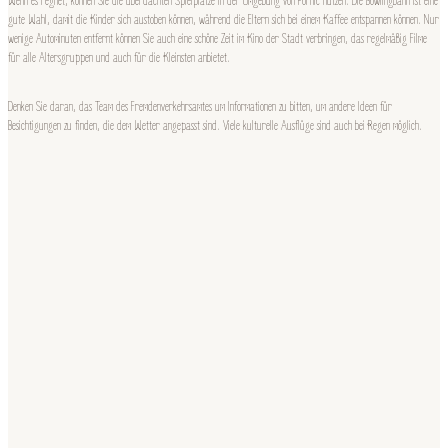
Wenn es regnet, können Sie die überdachten Spielplätze in der Umgebung von Pornic nutzen. Die Bowlingbahn ist eine
gute Wahl, damit die Kinder sich austoben können, während die Eltern sich bei einem Kaffee entspannen können. Nur
wenige Autominuten entfernt können Sie auch eine schöne Zeit im Kino der Stadt verbringen, das regelmäßig Filme
für alle Altersgruppen und auch für die Kleinsten anbietet.
Denken Sie daran, das Team des Fremdenverkehrsamtes um Informationen zu bitten, um andere Ideen für
Besichtigungen zu finden, die dem Wetter angepasst sind. Viele kulturelle Ausflüge sind auch bei Regen möglich.