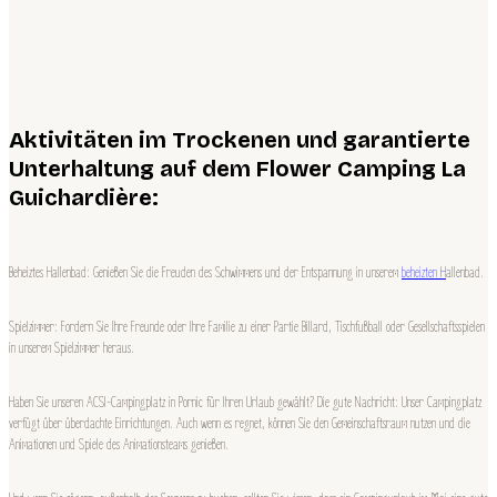
Aktivitäten im Trockenen und garantierte
Unterhaltung auf dem Flower Camping La
Guichardière:
Beheiztes Hallenbad: Genießen Sie die Freuden des Schwimmens und der Entspannung in unserem
beheizten H
allenbad.
Spielzimmer: Fordern Sie Ihre Freunde oder Ihre Familie zu einer Partie Billard, Tischfußball oder Gesellschaftsspielen
in unserem Spielzimmer heraus.
Haben Sie unseren ACSI-Campingplatz in Pornic für Ihren Urlaub gewählt? Die gute Nachricht: Unser Campingplatz
verfügt über überdachte Einrichtungen. Auch wenn es regnet, können Sie den Gemeinschaftsraum nutzen und die
Animationen und Spiele des Animationsteams genießen.