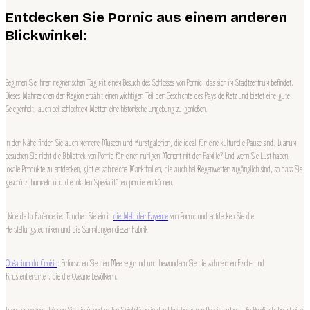
Entdecken Sie Pornic aus einem anderen
Blickwinkel:
Beginnen Sie Ihren regnerischen Tag mit einem Besuch des Schlosses von Pornic, das sich im Stadtzentrum befindet.
Dieses Wahrzeichen der Region erzählt einen wichtigen Teil der Geschichte des Pays de Retz und bietet eine gute
Gelegenheit, auch bei schlechtem Wetter eine historische Umgebung zu genießen.
In der Nähe finden Sie auch mehrere Museen und Kunstgalerien, die ideal für eine kulturelle Pause sind. Warum
besuchen Sie nicht die Bibliothek von Pornic für einen ruhigen Moment mit der Familie? Und wenn Sie Lust haben,
lokale Produkte zu entdecken, gibt es zahlreiche Markthallen, die auch bei Regenwetter zugänglich sind, so dass Sie
geschützt bummeln und die lokalen Spezialitäten probieren können.
Usine de la Faïencerie: Tauchen Sie ein in
die Welt der Fayence
von Pornic und entdecken Sie die
Herstellungstechniken und die Sammlungen dieser Fabrik.
Océarium du Croisic
: Erforschen Sie den Meeresgrund und bewundern Sie die zahlreichen Fisch- und
Krustentierarten, die die Ozeane bevölkern.