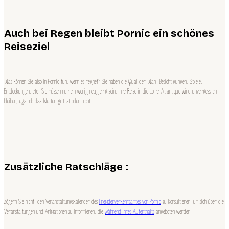
Auch bei Regen bleibt Pornic ein schönes
Reiseziel
Was können Sie also in Pornic tun, wenn es regnet? Sie haben die Qual der Wahl! Besichtigungen, Spiele,
Entdeckungen, etc. Sie müssen nur ein wenig neugierig sein. Ihre Reise in die Loire-Atlantique wird unvergesslich
bleiben, egal ob das Wetter gut ist oder nicht.
Zusätzliche Ratschläge :
Zögern Sie nicht, den Veranstaltungskalender des
Fremdenverkehrsamtes von Pornic
zu konsultieren, um sich über die
Veranstaltungen und Animationen zu informieren, die
während Ihres Aufenthalts
angeboten werden.