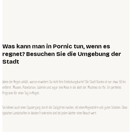
Was kann man in Pornic tun, wenn es
regnet? Besuchen Sie die Umgebung der
Stadt
Wenn der Regen anhält, warum erweitern Sie nicht Ihre Entdeckungskarte? Die Stadt Nantes ist nur etwa 50 km
entfernt. Museen, Planetarium, Galerien und sogar eine Reise in die Welt der Machines de l’île. Ein perfektes
Programm für einen Tag im Regen.
Sie können auch einen Spaziergang durch die Salzgärten machen, mit einem Regenschirm und guten Schuhen. Diese
typischen Landschaften im Westen Frankreichs sind bei jedem Wetter einen Besuch wert.