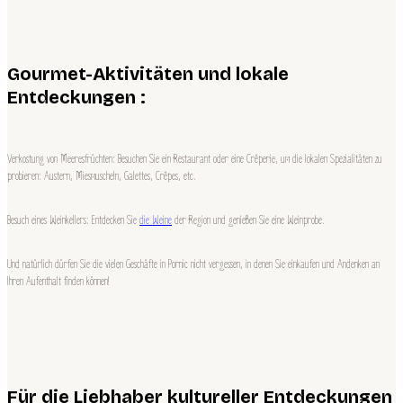
Gourmet-Aktivitäten und lokale
Entdeckungen :
Verkostung von Meeresfrüchten: Besuchen Sie ein Restaurant oder eine Crêperie, um die lokalen Spezialitäten zu
probieren: Austern, Miesmuscheln, Galettes, Crêpes, etc.
Besuch eines Weinkellers: Entdecken Sie
die Weine
der Region und genießen Sie eine Weinprobe.
Und natürlich dürfen Sie die vielen Geschäfte in Pornic nicht vergessen, in denen Sie einkaufen und Andenken an
Ihren Aufenthalt finden können!
Für die Liebhaber kultureller Entdeckungen