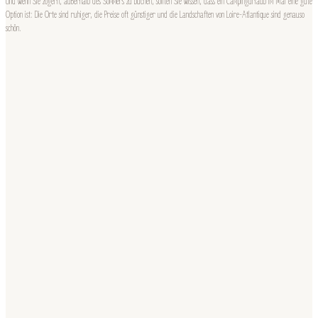
Und wenn Sie zögern, außerhalb des Sommers zu buchen, sollten Sie wissen, dass ein Campingurlaub im Mai eine gute
Option ist: Die Orte sind ruhiger, die Preise oft günstiger und die Landschaften von Loire-Atlantique sind genauso
schön.