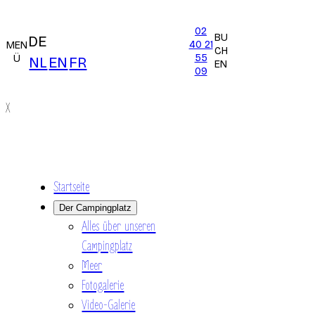
02
BU
DE
40 21
MEN
CH
55
Ü
NL
EN
FR
EN
09
X
Startseite
Der Campingplatz
Alles über unseren
Campingplatz
Meer
Fotogalerie
Video-Galerie