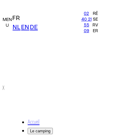
02
RÉ
FR
40 21
SE
MEN
55
RV
U
NL
EN
DE
09
ER
X
Accueil
Le camping