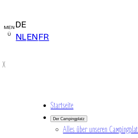
DE
MEN
Ü
NL
EN
FR
X
Startseite
Der Campingplatz
Alles über unseren Campingplat