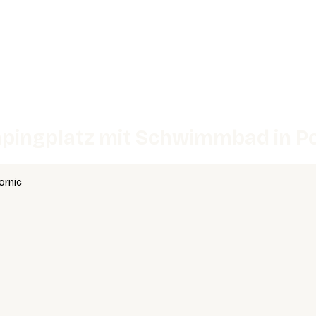
pingplatz mit Schwimmbad in Po
ornic