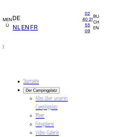
02
BU
DE
40 21
MEN
CH
55
Ü
NL
EN
FR
EN
09
X
Startseite
Der Campingplatz
Alles über unseren
Campingplatz
Meer
Fotogalerie
Video-Galerie