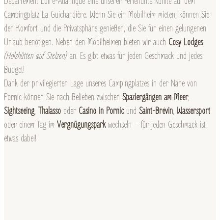
Departement Loire-Atlantique eine unserer Ferienunterkünfte auf dem
Campingplatz La Guichardière. Wenn Sie ein Mobilheim mieten, können Sie
den Komfort und die Privatsphäre genießen, die Sie für einen gelungenen
Urlaub benötigen. Neben den Mobilheimen bieten wir auch
Cosy Lodges
(Holzhütten auf Stelzen)
an. Es gibt etwas für jeden Geschmack und jedes
Budget!
Dank der privilegierten Lage unseres Campingplatzes in der Nähe von
Pornic können Sie nach Belieben zwischen
Spaziergängen am Meer
,
Sightseeing
,
Thalasso
oder
Casino in Pornic
und
Saint-Brévin
,
Wassersport
oder einem Tag im
Vergnügungspark
wechseln – für jeden Geschmack ist
etwas dabei!