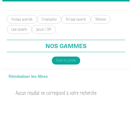
Animaux autorisés
Climatisation
Terrasse couverte
Télévision
Lave-vaisselle
Jacuzzi / SPA
NOS GAMMES
Toutes les gammes
Réinitialiser les filtres
Aucun resultat ne correspond à votre recherche