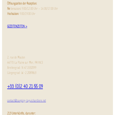
Öffnungszeiten der Rezeption:
Ne
bensaison
:
9.00/12.00 Uhr – 14.00/17.00 Uhr
Hochsaison:
9.00/19.00 Uhr
GEZEITENZEITEN >
2, rue de Mouton
44770 La Plaine sur Mer, FRANCE
Breitengrad: N 47.1532099
Längengrad: W -2.2089863
+33 (0)2 40 21 55 09
contact@camping-laguichardiere.net
213 Unterkünfte, darunter: