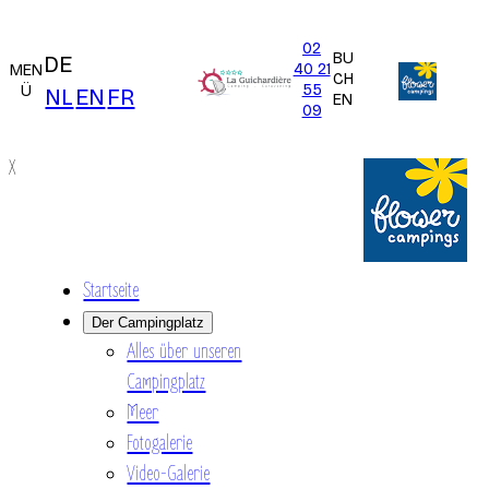
02
BU
DE
40 21
MEN
CH
55
Ü
NL
EN
FR
EN
09
X
Startseite
Der Campingplatz
Alles über unseren
Campingplatz
Meer
Fotogalerie
Video-Galerie