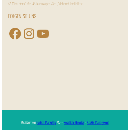
67 Mietunterkünfte, 46 Wohnwagen-/Zelt-/Wohnmobilstellplätze
FOLGEN SIE UNS
Realisiert von
Horizon Marketing
© –
Rechtliche Hinweise
–
Cookie Management