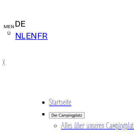
DE
MEN
Ü
NL
EN
FR
X
Startseite
Der Campingplatz
Alles über unseren Campingplat