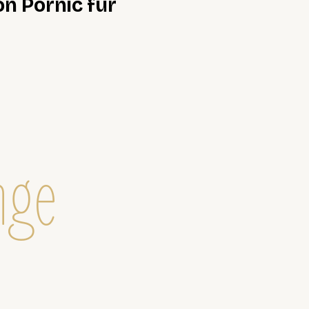
n Pornic für
nge