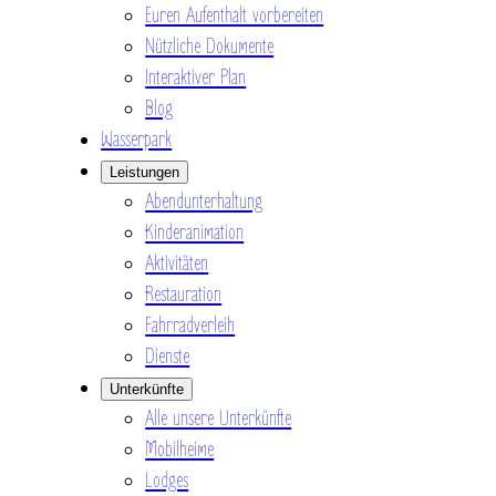
Euren Aufenthalt vorbereiten
Nützliche Dokumente
Interaktiver Plan
Blog
Wasserpark
Leistungen
Abendunterhaltung
Kinderanimation
Aktivitäten
Restauration
Fahrradverleih
Dienste
Unterkünfte
Alle unsere Unterkünfte
Mobilheime
Lodges