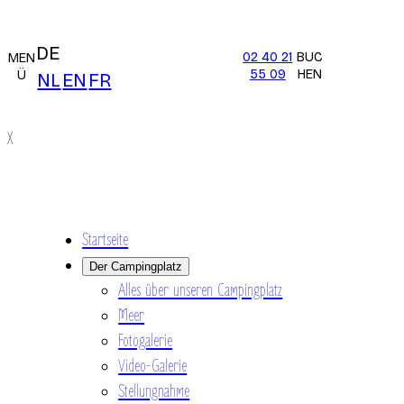
DE
02 40 21
BUC
MEN
55 09
HEN
Ü
NL
EN
FR
X
Startseite
Der Campingplatz
Alles über unseren Campingplatz
Meer
Fotogalerie
Video-Galerie
Stellungnahme