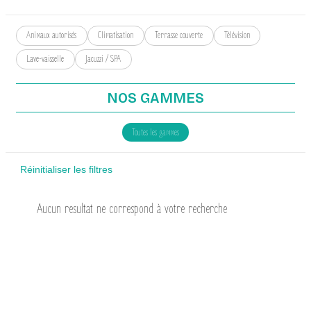
Animaux autorisés
Climatisation
Terrasse couverte
Télévision
Lave-vaisselle
Jacuzzi / SPA
NOS GAMMES
Toutes les gammes
Réinitialiser les filtres
Aucun resultat ne correspond à votre recherche