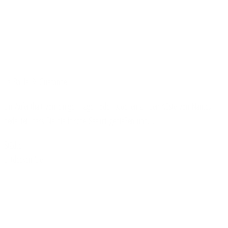
La Baule & Guérande
Ein Aufenthalt von einigen Tagen oder Wochen an der Küste von Nantes
bedeutet, dass Sie die frische Seeluft genießen und…
Städte
Entdecken Sie