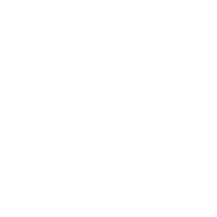
versetzt…
Aktivitäten
Entdecken Sie