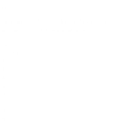
Pornic
Ein Urlaub in Pornic bedeutet, das Meer und die Sonne an einer
außergewöhnlichen Küste zu genießen, wo Sie diese schöne…
Städte
Entdecken Sie
P
l
u
n
e
M
a
p
–