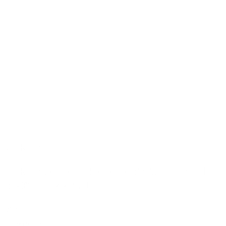
Saint-Nazaire
Saint-Nazaire verbindet die beiden Teile der Loire-Atlantique, die durch die
Loire-Mündung getrennt sind.
Städte
Entdecken Sie