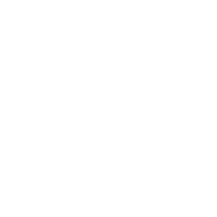
La Plaine sur Mer
Sind Sie auf der Suche nach einem Badeort für Ihren Urlaub am Meer?
Strände, Wandern, Angeln oder Wassersport – La…
Städte
Entdecken Sie