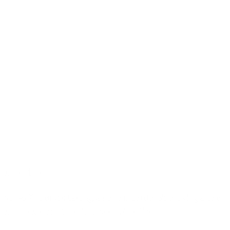
Wilder Planet
Nur 45 Minuten vom Campingplatz entfernt betreten Sie eine völlig andere
Welt: die Welt von Planète Sauvage mit seinem über…