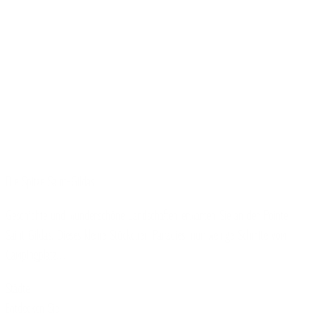
Die Spitze Saint-Gildas
Geschichte und wunderschöne Landschaften erwarten Sie an der Pointe
Saint Gildas. Dieses kleine Stückchen Paradies, nur wenige Schritte vom
Campingplatz…
Städte
Entdecken Sie