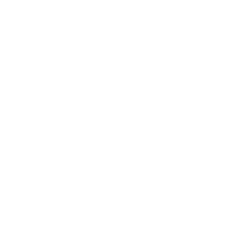
Océarium du Croisic
Das Océarium du Croisic ist eine sehr familienfreundliche Aktivität und
befindet sich an der wilden Küste von Le Croisic (1…
Aktivitäten