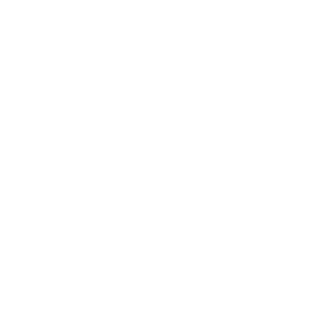
Im Herzen des Pays de Retz und der Loire-Atlantique können Sie einen
unvergesslichen Tag im Themenpark über Märchen und Legenden…
Aktivitäten
Entdecken Sie