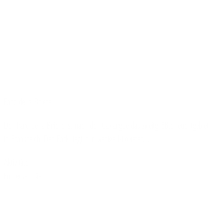
Parc de la Brière
Der Parc de la Brière ist nach der Camargue das zweitgrößte Feuchtgebiet
in Frankreich. Der Park liegt nur wenige Kilometer…
Aktivitäten
Entdecken Sie