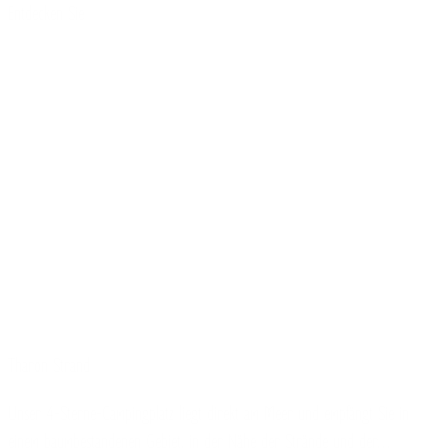
Entdecken Sie
Tharon Strand
Unser 4-Sterne-Campingplatz liegt direkt am Meer und empfängt Sie in
einem baumbestandenen Gebiet, in der Nähe der Strände und der…