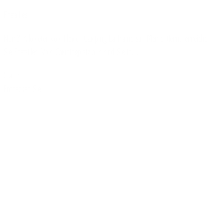
Préfailles
Nur 3 Kilometer vom Flower Camping La Plaine sur Mer entfernt, erreichen
Sie Préfailles! Vom Campingplatz aus sind Sie in…
Städte
Entdecken Sie