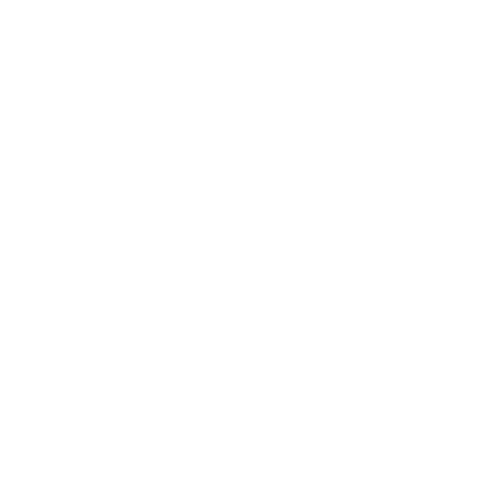
Haben Sie Lust auf einen Städtetrip während Ihres Urlaubs in La Plaine-sur-
Mer? Nantes ist zweifellos die Stadt, die Ihren Wunsch…
Städte
Entdecken Sie