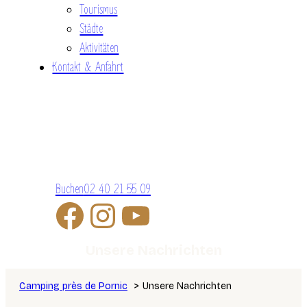
Tourismus
Städte
Aktivitäten
Kontakt & Anfahrt
Buchen
02 40 21 55 09
Unsere Nachrichten
Camping près de Pornic
Unsere Nachrichten