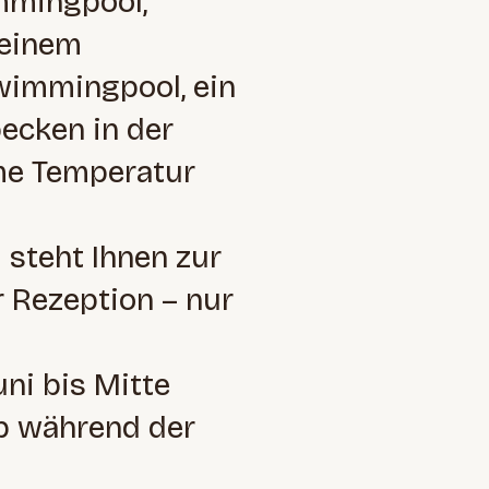
mmingpool,
 einem
wimmingpool, ein
ecken in der
hme Temperatur
 steht Ihnen zur
 Rezeption – nur
ni bis Mitte
b während der