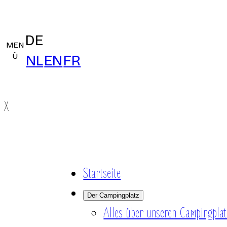
DE
MEN
Ü
NL
EN
FR
X
Startseite
Der Campingplatz
Alles über unseren Campingplat