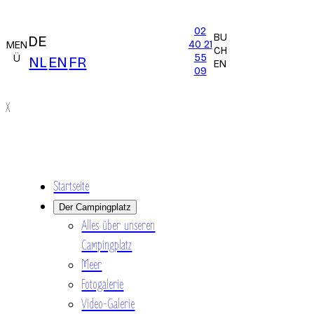
02
BU
DE
40 21
MEN
CH
55
Ü
NL
EN
FR
EN
09
X
Startseite
Der Campingplatz
Alles über unseren
Campingplatz
Meer
Fotogalerie
Video-Galerie