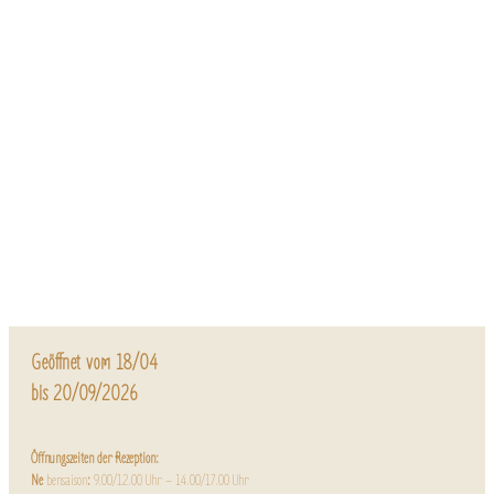
Geöffnet vom 18/04
bis 20/09/2026
Öffnungszeiten der Rezeption:
Ne
bensaison
:
9.00/12.00 Uhr – 14.00/17.00 Uhr