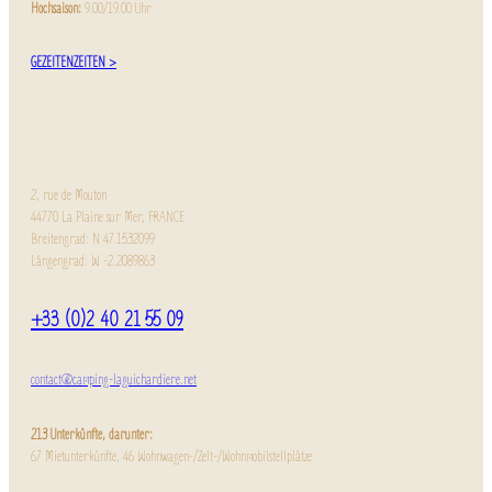
Hochsaison:
9.00/19.00 Uhr
GEZEITENZEITEN >
2, rue de Mouton
44770 La Plaine sur Mer, FRANCE
Breitengrad: N 47.1532099
Längengrad: W -2.2089863
+33 (0)2 40 21 55 09
contact@camping-laguichardiere.net
213 Unterkünfte, darunter:
67 Mietunterkünfte, 46 Wohnwagen-/Zelt-/Wohnmobilstellplätze