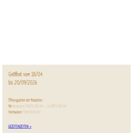
Geöffnet vom 18/04
bis 20/09/2026
Öffnungszeiten der Rezeption:
Ne
bensaison
:
9.00/12.00 Uhr – 14.00/17.00 Uhr
Hochsaison:
9.00/19.00 Uhr
GEZEITENZEITEN >