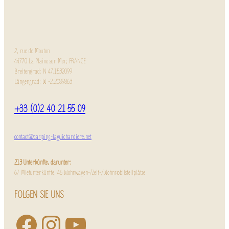
2, rue de Mouton
44770 La Plaine sur Mer, FRANCE
Breitengrad: N 47.1532099
Längengrad: W -2.2089863
+33 (0)2 40 21 55 09
contact@camping-laguichardiere.net
213 Unterkünfte, darunter:
67 Mietunterkünfte, 46 Wohnwagen-/Zelt-/Wohnmobilstellplätze
FOLGEN SIE UNS