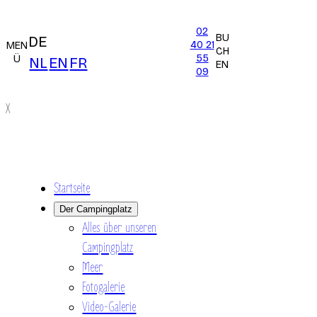
02
BU
DE
40 21
MEN
CH
55
Ü
NL
EN
FR
EN
09
X
Startseite
Der Campingplatz
Alles über unseren
Campingplatz
Meer
Fotogalerie
Video-Galerie