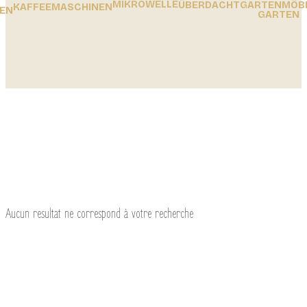
MIKROWELLE
ÜBERDACHT
GARTENMÖB
KAFFEEMASCHINEN
GEN
GARTEN
Aucun resultat ne correspond à votre recherche