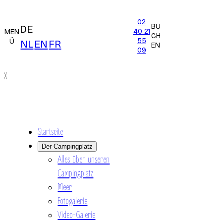
02
BU
DE
40 21
MEN
CH
55
Ü
NL
EN
FR
EN
09
X
Startseite
Der Campingplatz
Alles über unseren
Campingplatz
Meer
Fotogalerie
Video-Galerie