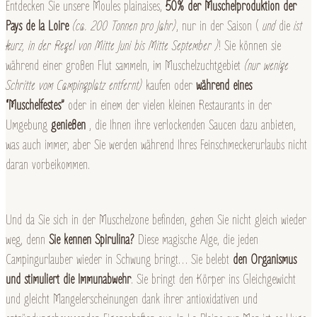
Entdecken Sie unsere Moules plainaises,
50% der Muschelproduktion der
Pays de la Loire
(ca. 200 Tonnen pro Jahr)
, nur in der Saison (
und
die
ist
kurz, in der Regel von Mitte Juni bis Mitte September
)
! Sie können sie
während einer großen Flut sammeln, im Muschelzuchtgebiet
(nur wenige
Schritte vom Campingplatz entfernt)
kaufen oder
während eines
“Muschelfestes”
oder in einem der vielen kleinen Restaurants in der
Umgebung
genießen
, die Ihnen ihre verlockenden Saucen dazu anbieten,
was auch immer, aber Sie werden während Ihres Feinschmeckerurlaubs nicht
daran vorbeikommen.
Und da Sie sich in der Muschelzone befinden, gehen Sie nicht gleich wieder
weg, denn
Sie kennen Spirulina?
Diese magische Alge, die jeden
Campingurlauber wieder in Schwung bringt… Sie belebt
den Organismus
und stimuliert die Immunabwehr
. Sie bringt den Körper ins Gleichgewicht
und gleicht Mangelerscheinungen dank ihrer antioxidativen und