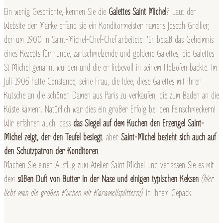
Ein wenig Geschichte, kennen Sie die
Galettes Saint Michel
? Laut der
Website der Marke erfand sie ein Konditormeister namens Joseph Grellier,
der um 1900 in Saint-Michel-Chef-Chef arbeitete: “Er besaß das Geheimnis
eines Rezepts für runde, zartschmelzende und goldene Galettes, die Galettes
St Michel genannt wurden und die er liebevoll in seinem Holzofen backte. Im
Juli 1905 hatte Constance, seine Frau, die Idee, diese Galettes mit ihrer
Kutsche an die schönen Damen aus Paris zu verkaufen, die zum Baden an die
Küste kamen”. Natürlich war dies ein großer Erfolg bei den Feinschmeckern!
Wir erfahren auch, dass
das Siegel auf dem Kuchen den Erzengel Saint-
Michel zeigt, der den Teufel besiegt
, aber
Saint-Michel bezieht sich auch auf
den Schutzpatron der Konditoren
.
Machen Sie einen Ausflug zum Atelier Saint Michel und verlassen Sie es mit
dem
süßen Duft von Butter in der Nase und einigen typischen Keksen
(hier
liebt man die großen Kuchen mit Karamellsplittern!)
in Ihrem Gepäck.