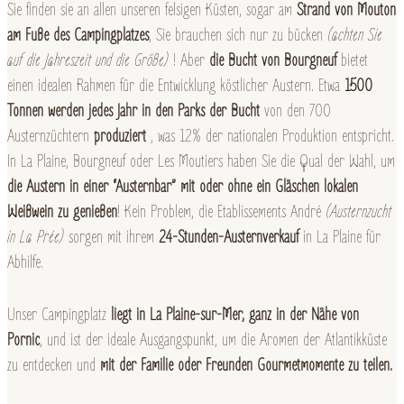
Sie finden sie an allen unseren felsigen Küsten, sogar am
Strand von Mouton
am Fuße des Campingplatzes
, Sie brauchen sich nur zu bücken
(achten Sie
auf die Jahreszeit und die Größe)
! Aber
die Bucht von Bourgneuf
bietet
einen idealen Rahmen für die Entwicklung köstlicher Austern. Etwa
1500
Tonnen werden jedes Jahr in den Parks der Bucht
von den 700
Austernzüchtern
produziert
, was 12% der nationalen Produktion entspricht.
In La Plaine, Bourgneuf oder Les Moutiers haben Sie die Qual der Wahl, um
die Austern in einer “Austernbar” mit oder ohne ein Gläschen lokalen
Weißwein zu genießen
! Kein Problem, die Etablissements André
(Austernzucht
in La Prée)
sorgen mit ihrem
24-Stunden-Austernverkauf
in La Plaine für
Abhilfe.
Unser Campingplatz
liegt in La Plaine-sur-Mer, ganz in der Nähe von
Pornic
, und ist der ideale Ausgangspunkt, um die Aromen der Atlantikküste
zu entdecken und
mit der Familie oder Freunden Gourmetmomente zu teilen.