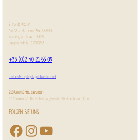
2, rue de Mouton
44770 La Plaine sur Mer, FRANCE
Breitengrad: N 47.1532099
Längengrad: W -2.2089863
+33 (0)2 40 21 55 09
contact@camping-laguichardiere.net
213 Unterkünfte, darunter:
67 Mietunterkünfte, 46 Wohnwagen-/Zelt-/Wohnmobilstellplätze
FOLGEN SIE UNS