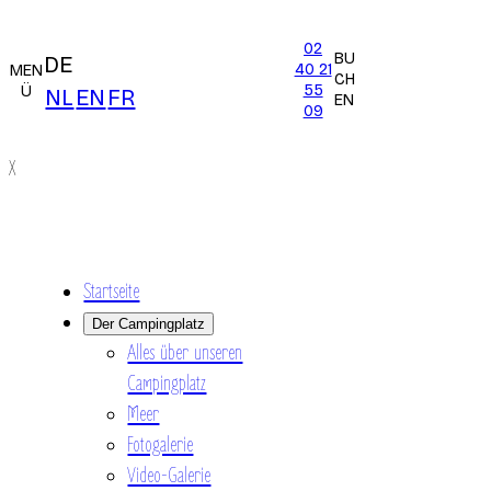
02
BU
DE
40 21
MEN
CH
55
Ü
NL
EN
FR
EN
09
X
Startseite
Der Campingplatz
Alles über unseren
Campingplatz
Meer
Fotogalerie
Video-Galerie