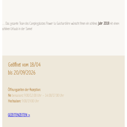
… Das gesamte Team des Campingplatzes Flower la Guichardière wünscht Ihnen ein schönes
Jahr 2018
mit einem
schönen Urlaub in der Sonne!
Geöffnet vom 18/04
bis 20/09/2026
Öffnungszeiten der Rezeption:
Ne
bensaison
:
9.00/12.00 Uhr – 14.00/17.00 Uhr
Hochsaison:
9.00/19.00 Uhr
GEZEITENZEITEN >