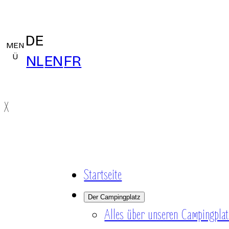
DE
MEN
Ü
NL
EN
FR
X
Startseite
Der Campingplatz
Alles über unseren Campingplat