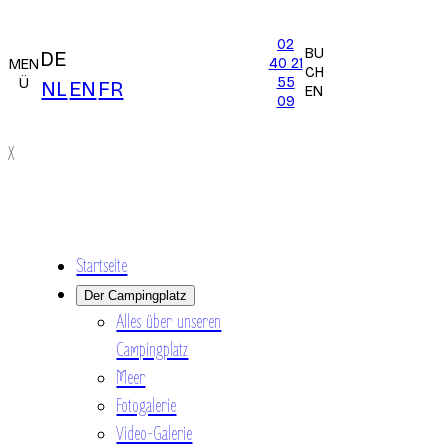
02
BU
DE
40 21
MEN
CH
55
Ü
NL
EN
FR
EN
09
X
Startseite
Der Campingplatz
Alles über unseren
Campingplatz
Meer
Fotogalerie
Video-Galerie