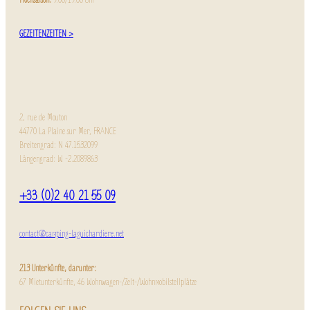
Hochsaison:
9.00/19.00 Uhr
GEZEITENZEITEN >
2, rue de Mouton
44770 La Plaine sur Mer, FRANCE
Breitengrad: N 47.1532099
Längengrad: W -2.2089863
+33 (0)2 40 21 55 09
contact@camping-laguichardiere.net
213 Unterkünfte, darunter:
67 Mietunterkünfte, 46 Wohnwagen-/Zelt-/Wohnmobilstellplätze